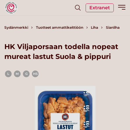
Extranet
Sydänmerkki
Tuotteet ammattikeittiöön
Liha
Sianliha
HK Viljaporsaan todella nopeat
mureat lastut Suola & pippuri
L
M
G
HS