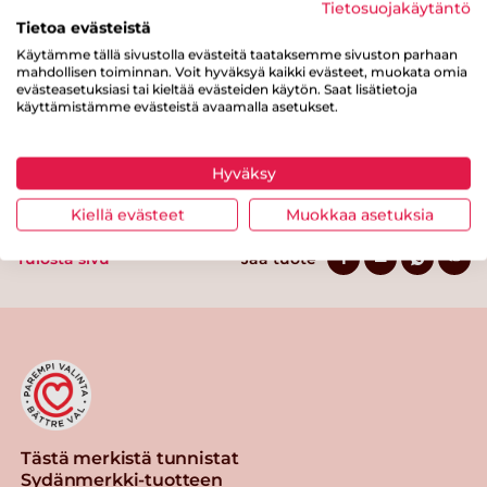
Tietosuojakäytäntö
josta sokereita
0.8 g
Tietoa evästeistä
Kuitua
0 g
Käytämme tällä sivustolla evästeitä taataksemme sivuston parhaan
mahdollisen toiminnan. Voit hyväksyä kaikki evästeet, muokata omia
evästeasetuksiasi tai kieltää evästeiden käytön. Saat lisätietoja
Proteiinia
17 g
käyttämistämme evästeistä avaamalla asetukset.
Suolaa
0.9 g
Hyväksy
Kiellä evästeet
Muokkaa asetuksia
Tulosta sivu
Jaa tuote
Tästä merkistä tunnistat
Sydänmerkki-tuotteen