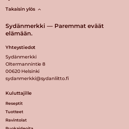
Takaisin ylös
Sydänmerkki — Paremmat eväät
elämään.
Yhteystiedot
Sydänmerkki
Oltermannintie 8
00620 Helsinki
sydanmerkki@sydanliitto.fi
Kuluttajille
Reseptit
Tuotteet
Ravintolat
Ruokaideoita