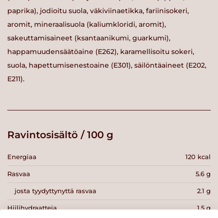
paprika), jodioitu suola, väkiviinaetikka, fariinisokeri,
aromit, mineraalisuola (kaliumkloridi, aromit),
sakeuttamisaineet (ksantaanikumi, guarkumi),
happamuudensäätöaine (E262), karamellisoitu sokeri,
suola, hapettumisenestoaine (E301), säilöntäaineet (E202,
E211).
Ravintosisältö / 100 g
Energiaa
120 kcal
Rasvaa
5.6 g
josta tyydyttynyttä rasvaa
2.1 g
Hiilihydraatteja
1.5 g