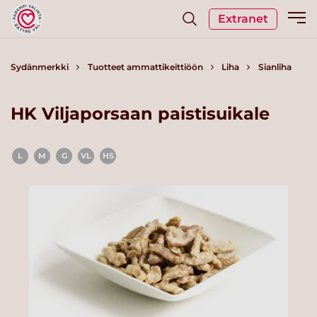
Extranet
Sydänmerkki
Tuotteet ammattikeittiöön
Liha
Sianliha
HK Viljaporsaan paistisuikale
L
M
G
VL
HS