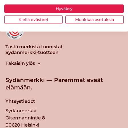
Hyväksy
Kiellä evästeet
Muokkaa asetuksia
Tästä merkistä tunnistat
Sydänmerkki-tuotteen
Takaisin ylös
Sydänmerkki — Paremmat eväät
elämään.
Yhteystiedot
Sydänmerkki
Oltermannintie 8
00620 Helsinki