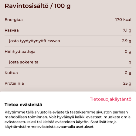
Ravintosisältö / 100 g
Energiaa
170 kcal
Rasvaa
7.1 g
josta tyydyttynyttä rasvaa
2.9 g
Hiilihydraatteja
0 g
josta sokereita
g
Kuitua
0 g
Proteiinia
25 g
Suolaa
0.7 g
Tietosuojakäytäntö
Tietoa evästeistä
Käytämme tällä sivustolla evästeitä taataksemme sivuston parhaan
mahdollisen toiminnan. Voit hyväksyä kaikki evästeet, muokata omia
evästeasetuksiasi tai kieltää evästeiden käytön. Saat lisätietoja
käyttämistämme evästeistä avaamalla asetukset.
Tulosta sivu
Jaa tuote