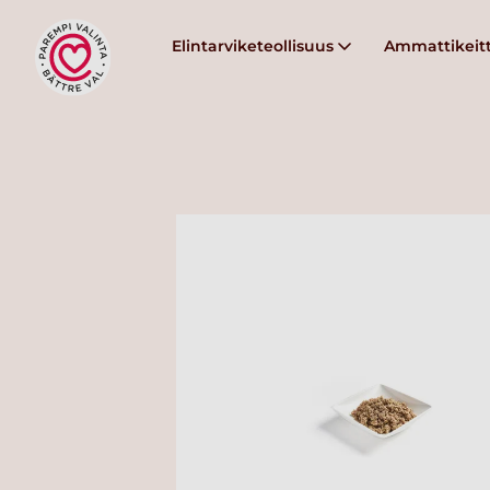
Elintarviketeollisuus
Ammattikeitt