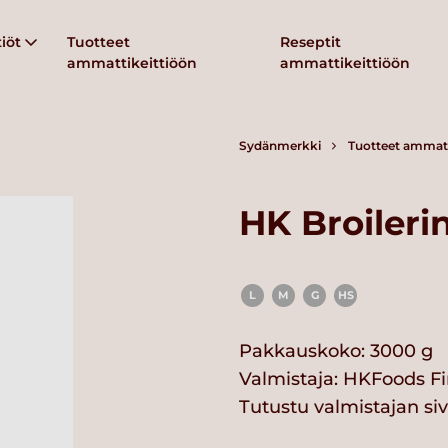
iöt
Tuotteet
Reseptit
ammattikeittiöön
ammattikeittiöön
Sydänmerkki
Tuotteet ammatt
HK Broileri
L
M
G
HS
Pakkauskoko: 3000 g
Valmistaja:
HKFoods Fi
Tutustu valmistajan si