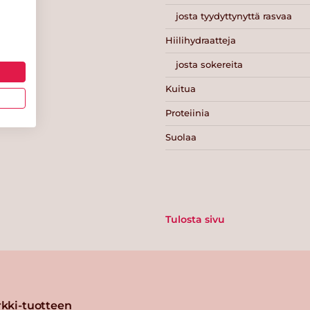
josta tyydyttynyttä rasvaa
Hiilihydraatteja
josta sokereita
Kuitua
Proteiinia
Suolaa
Tulosta sivu
kki-tuotteen