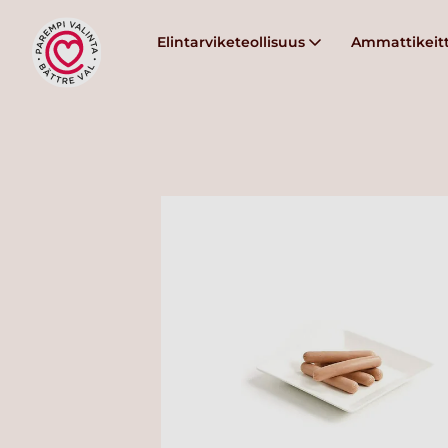
Elintarviketeollisuus
Ammattikeitt