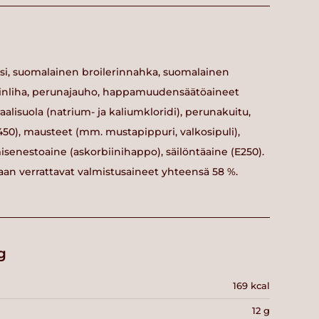
esi, suomalainen broilerinnahka, suomalainen
lerinliha, perunajauho, happamuudensäätöaineet
aalisuola (natrium- ja kaliumkloridi), perunakuitu,
E450), mausteet (mm. mustapippuri, valkosipuli),
senestoaine (askorbiinihappo), säilöntäaine (E250).
ihaan verrattavat valmistusaineet yhteensä 58 %.
g
169 kcal
12 g