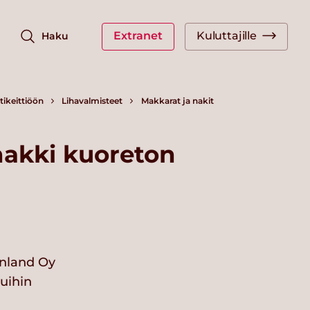
Extranet
Kuluttajille
Haku
ikeittiöön
Lihavalmisteet
Makkarat ja nakit
nakki kuoreton
nland Oy
vuihin