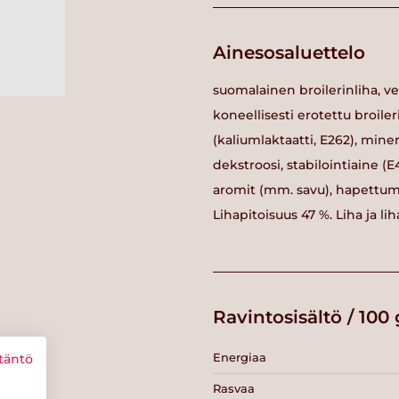
Ainesosaluettelo
suomalainen broilerinliha, v
koneellisesti erotettu broi
(kaliumlaktaatti, E262), miner
dekstroosi, stabilointiaine (
aromit (mm. savu), hapettumi
Lihapitoisuus 47 %. Liha ja l
Ravintosisältö / 100 
Energiaa
täntö
Rasvaa