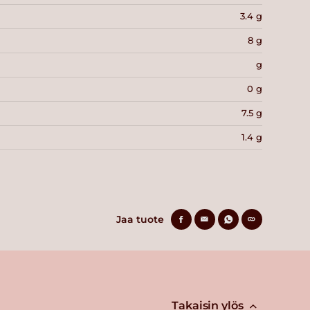
3.4 g
8 g
g
0 g
7.5 g
1.4 g
Jaa tuote
Takaisin ylös