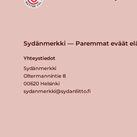
Sydänmerkki — Paremmat eväät el
Yhteystiedot
Sydänmerkki
Oltermannintie 8
00620 Helsinki
sydanmerkki@sydanliitto.fi