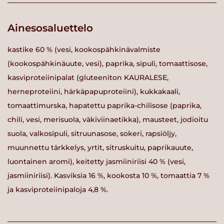
Ainesosaluettelo
kastike 60 % (vesi, kookospähkinävalmiste
(kookospähkinäuute, vesi), paprika, sipuli, tomaattisose,
kasviproteiinipalat (gluteeniton KAURALESE,
herneproteiini, härkäpapuproteiini), kukkakaali,
tomaattimurska, hapatettu paprika-chilisose (paprika,
chili, vesi, merisuola, väkiviinaetikka), mausteet, jodioitu
suola, valkosipuli, sitruunasose, sokeri, rapsiöljy,
muunnettu tärkkelys, yrtit, sitruskuitu, paprikauute,
luontainen aromi), keitetty jasmiiniriisi 40 % (vesi,
jasmiiniriisi). Kasviksia 16 %, kookosta 10 %, tomaattia 7 %
ja kasviproteiinipaloja 4,8 %.