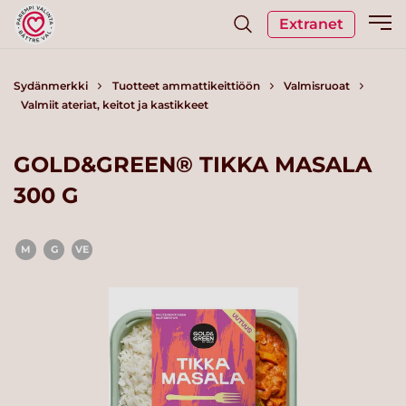
Extranet
Sydänmerkki
Tuotteet ammattikeittiöön
Valmisruoat
Valmiit ateriat, keitot ja kastikkeet
GOLD&GREEN® TIKKA MASALA
300 G
M
G
VE