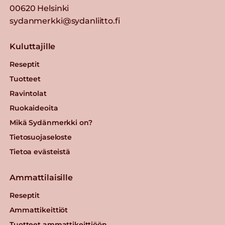
00620 Helsinki
sydanmerkki@sydanliitto.fi
Kuluttajille
Reseptit
Tuotteet
Ravintolat
Ruokaideoita
Mikä Sydänmerkki on?
Tietosuojaseloste
Tietoa evästeistä
Ammattilaisille
Reseptit
Ammattikeittiöt
Tuotteet ammattikeittiöön