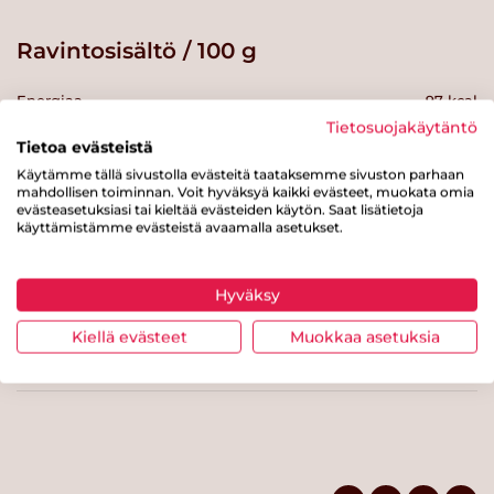
Ravintosisältö / 100 g
Energiaa
97 kcal
Tietosuojakäytäntö
Rasvaa
2.9 g
Tietoa evästeistä
Käytämme tällä sivustolla evästeitä taataksemme sivuston parhaan
josta tyydyttynyttä rasvaa
2.3 g
mahdollisen toiminnan. Voit hyväksyä kaikki evästeet, muokata omia
evästeasetuksiasi tai kieltää evästeiden käytön. Saat lisätietoja
Hiilihydraatteja
13 g
käyttämistämme evästeistä avaamalla asetukset.
josta sokereita
2.3 g
Kuitua
1.5 g
Hyväksy
Proteiinia
4 g
Kiellä evästeet
Muokkaa asetuksia
Suolaa
0.7 g