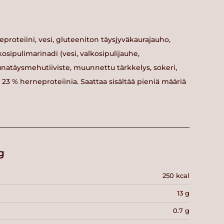
eproteiini, vesi, gluteeniton täysjyväkaurajauho,
osipulimarinadi (vesi, valkosipulijauhe,
uunatäysmehutiiviste, muunnettu tärkkelys, sokeri,
tää 23 % herneproteiinia. Saattaa sisältää pieniä määriä
g
250 kcal
13 g
0.7 g