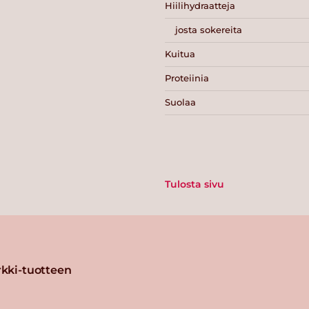
Hiilihydraatteja
josta sokereita
Kuitua
Proteiinia
Suolaa
Tulosta sivu
kki-tuotteen