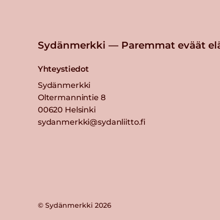
Sydänmerkki — Paremmat eväät el
Yhteystiedot
Sydänmerkki
Oltermannintie 8
00620 Helsinki
sydanmerkki@sydanliitto.fi
© Sydänmerkki 2026