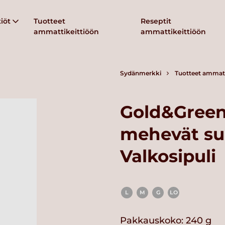
iöt
Tuotteet
Reseptit
ammattikeittiöön
ammattikeittiöön
Sydänmerkki
Tuotteet ammatt
Gold&Green
mehevät su
Valkosipuli
L
M
G
LO
Pakkauskoko: 240 g