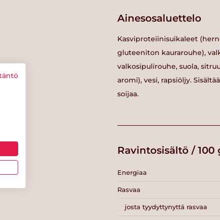
Ainesosaluettelo
Kasviproteiinisuikaleet (hern
gluteeniton kaurarouhe), valk
valkosipulirouhe, suola, sitr
täntö
aromi), vesi, rapsiöljy. Sisäl
soijaa.
Ravintosisältö / 100 
Energiaa
Rasvaa
josta tyydyttynyttä rasvaa