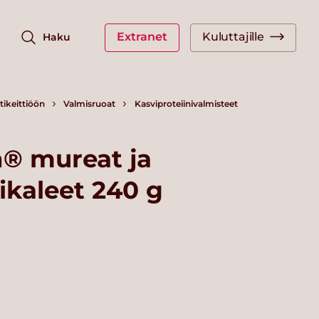
Extranet
Kuluttajille
Haku
ikeittiöön
Valmisruoat
Kasviproteiinivalmisteet
® mureat ja
ikaleet 240 g