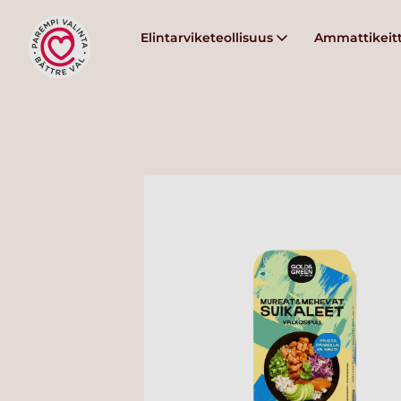
Elintarviketeollisuus
Ammattikeitt