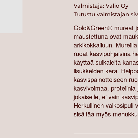
Valmistaja:
Valio Oy
Tutustu valmistajan si
Gold&Green® mureat ja 
maustettuna ovat mauka
arkikokkailuun. Mureilla 
ruoat kasvipohjaisina hel
käyttää suikaleita kana
lisukkeiden kera. Helpp
kasvispainotteiseen ruo
kasvivoimaa, proteiinia 
jokaiselle, ei vain kasvi
Herkullinen valkosipuli
sisältää myös mehukku