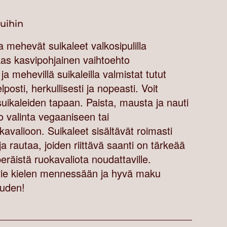
vuihin
mehevät suikaleet valkosipulilla
s kasvipohjainen vaihtoehto
ja mehevillä suikaleilla valmistat tutut
posti, herkullisesti ja nopeasti. Voit
suikaleiden tapaan. Paista, mausta ja nauti
o valinta vegaaniseen tai
kavalioon. Suikaleet sisältävät roimasti
ja rautaa, joiden riittävä saanti on tärkeää
peräistä ruokavaliota noudattaville.
 vie kielen mennessään ja hyvä maku
uden!