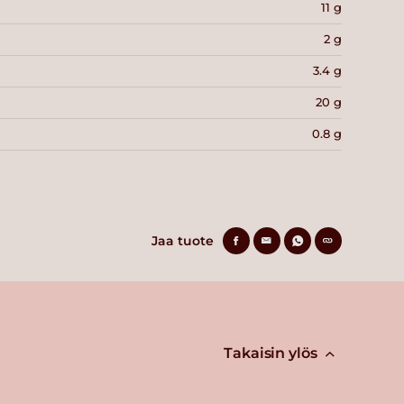
11 g
2 g
3.4 g
20 g
0.8 g
Jaa tuote
Takaisin ylös