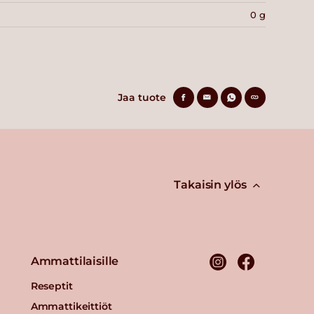
0 g
Jaa tuote
Takaisin ylös
Ammattilaisille
Reseptit
Ammattikeittiöt