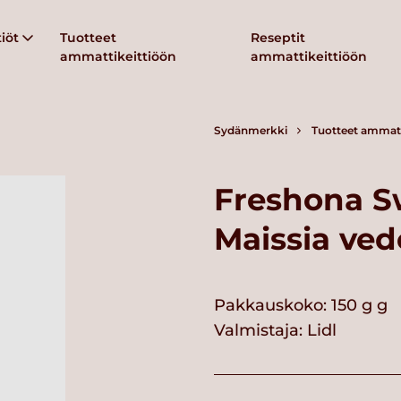
iöt
Tuotteet
Reseptit
ammattikeittiöön
ammattikeittiöön
Sydänmerkki
Tuotteet ammatt
Freshona S
Maissia ved
Pakkauskoko: 150 g g
Valmistaja:
Lidl