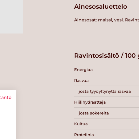
Ainesosaluettelo
Ainesosat: maissi, vesi. Ravin
Ravintosisältö / 100 
Energiaa
Rasvaa
josta tyydyttynyttä rasvaa
täntö
Hiilihydraatteja
josta sokereita
Kuitua
Proteiinia