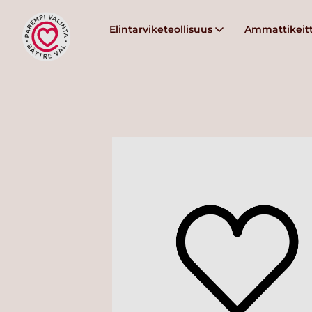
Elintarviketeollisuus
Ammattikeitt