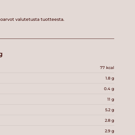
toarvot valutetusta tuotteesta.
g
77 kcal
1.8 g
0.4 g
11 g
5.2 g
2.8 g
2.9 g