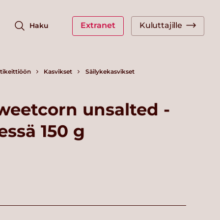
Extranet
Kuluttajille
Haku
ikeittiöön
Kasvikset
Säilykekasvikset
weetcorn unsalted -
essä 150 g