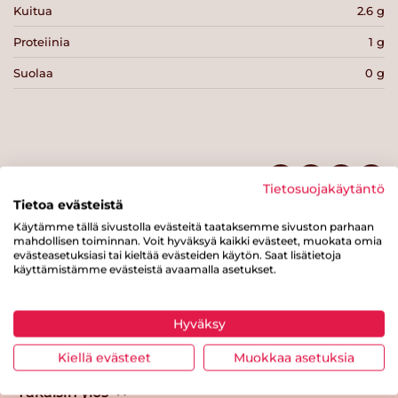
Kuitua
2.6 g
Proteiinia
1 g
Suolaa
0 g
Tulosta sivu
Jaa tuote
Tietosuojakäytäntö
Tietoa evästeistä
Käytämme tällä sivustolla evästeitä taataksemme sivuston parhaan
mahdollisen toiminnan. Voit hyväksyä kaikki evästeet, muokata omia
evästeasetuksiasi tai kieltää evästeiden käytön. Saat lisätietoja
käyttämistämme evästeistä avaamalla asetukset.
Hyväksy
Tästä merkistä tunnistat
Kiellä evästeet
Muokkaa asetuksia
Sydänmerkki-tuotteen
Takaisin ylös