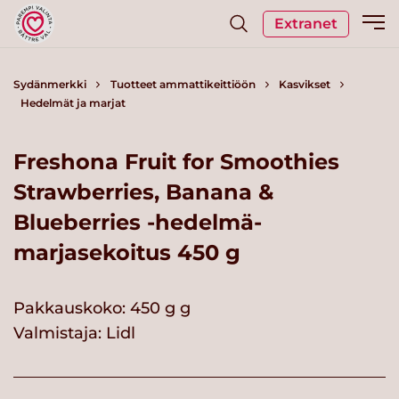
Extranet
Sydänmerkki
Tuotteet ammattikeittiöön
Kasvikset
Hedelmät ja marjat
Freshona Fruit for Smoothies
Strawberries, Banana &
Blueberries -hedelmä-
marjasekoitus 450 g
Pakkauskoko: 450 g g
Valmistaja:
Lidl