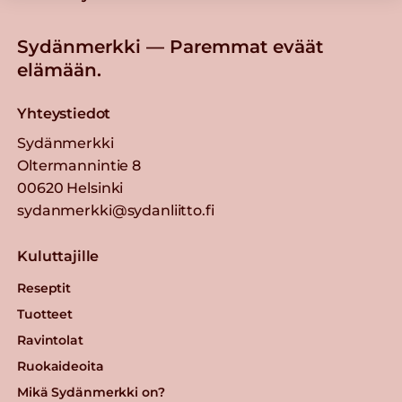
Sydänmerkki — Paremmat eväät
elämään.
Yhteystiedot
Sydänmerkki
Oltermannintie 8
00620 Helsinki
sydanmerkki@sydanliitto.fi
Kuluttajille
Reseptit
Tuotteet
Ravintolat
Ruokaideoita
Mikä Sydänmerkki on?