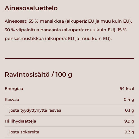
Ainesosaluettelo
Ainesosat: 55 % mansikkaa (alkuperä: EU ja muu kuin EU),
30 % viipaloitua banaania (alkuperä: muu kuin EU), 15 %
pensasmustikkaa (alkuperä: EU ja muu kuin EU).
Ravintosisältö / 100 g
Energiaa
54 kcal
Rasvaa
0.4 g
josta tyydyttynyttä rasvaa
0.1 g
Hiilihydraatteja
9.9 g
josta sokereita
9.3 g