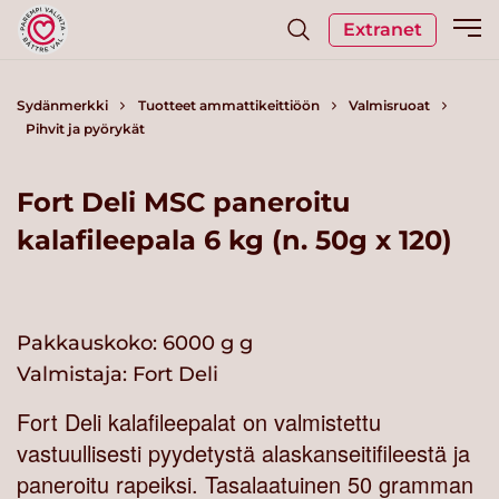
Extranet
Sydänmerkki
Tuotteet ammattikeittiöön
Valmisruoat
Pihvit ja pyörykät
Fort Deli MSC paneroitu
kalafileepala 6 kg (n. 50g x 120)
Pakkauskoko: 6000 g g
Valmistaja:
Fort Deli
Fort Deli kalafileepalat on valmistettu
vastuullisesti pyydetystä alaskanseitifileestä ja
paneroitu rapeiksi. Tasalaatuinen 50 gramman