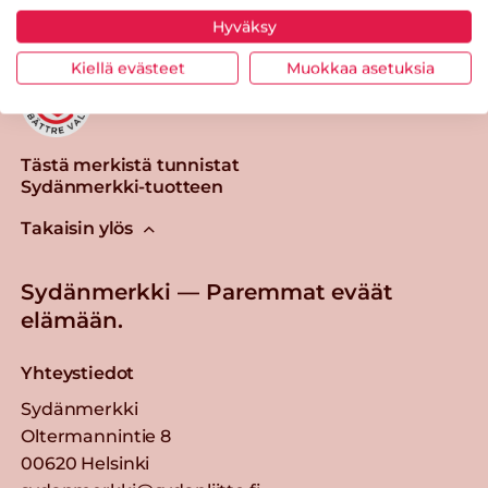
Hyväksy
Kiellä evästeet
Muokkaa asetuksia
Tästä merkistä tunnistat
Sydänmerkki-tuotteen
Takaisin ylös
Sydänmerkki — Paremmat eväät
elämään.
Yhteystiedot
Sydänmerkki
Oltermannintie 8
00620 Helsinki