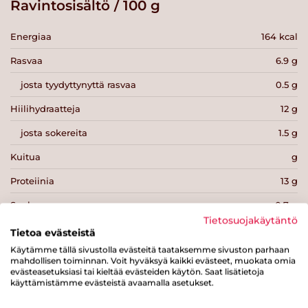
Ravintosisältö / 100 g
Energiaa
164 kcal
Rasvaa
6.9 g
josta tyydyttynyttä rasvaa
0.5 g
Hiilihydraatteja
12 g
josta sokereita
1.5 g
Kuitua
g
Proteiinia
13 g
Suolaa
0.7 g
Tietosuojakäytäntö
Tietoa evästeistä
Käytämme tällä sivustolla evästeitä taataksemme sivuston parhaan
mahdollisen toiminnan. Voit hyväksyä kaikki evästeet, muokata omia
evästeasetuksiasi tai kieltää evästeiden käytön. Saat lisätietoja
käyttämistämme evästeistä avaamalla asetukset.
Tulosta sivu
Jaa tuote