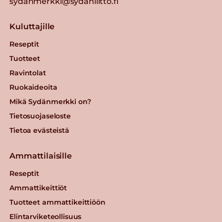
sydanmerkki@sydanliitto.fi
Kuluttajille
Reseptit
Tuotteet
Ravintolat
Ruokaideoita
Mikä Sydänmerkki on?
Tietosuojaseloste
Tietoa evästeistä
Ammattilaisille
Reseptit
Ammattikeittiöt
Tuotteet ammattikeittiöön
Elintarviketeollisuus