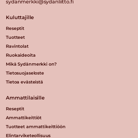
sydanmerkki@sydanliitto.fi
Kuluttajille
Reseptit
Tuotteet
Ravintolat
Ruokaideoita
Mikä Sydänmerkki on?
Tietosuojaseloste
Tietoa evästeistä
Ammattilaisille
Reseptit
Ammattikeittiöt
Tuotteet ammattikeittiöön
Elintarviketeollisuus