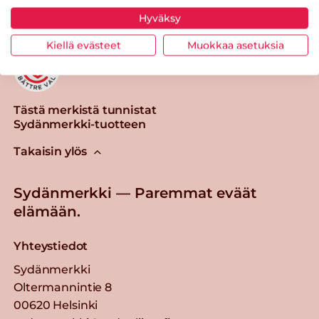
Hyväksy
Kiellä evästeet
Muokkaa asetuksia
Tästä merkistä tunnistat
Sydänmerkki-tuotteen
Takaisin ylös
Sydänmerkki — Paremmat eväät
elämään.
Yhteystiedot
Sydänmerkki
Oltermannintie 8
00620 Helsinki