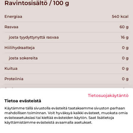
Ravintosisältö / 100 g
Energiaa
540 kcal
Rasvaa
60 g
josta tyydyttynyttä rasvaa
16 g
Hiilihydraatteja
0 g
josta sokereita
0 g
Kuitua
0 g
Proteiinia
0 g
Suolaa
1 g
Tietosuojakäytäntö
Tietoa evästeistä
Käytämme tällä sivustolla evästeitä taataksemme sivuston parhaan
mahdollisen toiminnan. Voit hyväksyä kaikki evästeet, muokata omia
evästeasetuksiasi tai kieltää evästeiden käytön. Saat lisätietoja
käyttämistämme evästeistä avaamalla asetukset.
Tulosta sivu
Jaa tuote