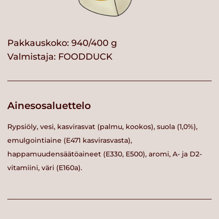
Pakkauskoko: 940/400 g
Valmistaja:
FOODDUCK
Ainesosaluettelo
Rypsiöly, vesi, kasvirasvat (palmu, kookos), suola (1,0%),
emulgointiaine (E471 kasvirasvasta),
happamuudensäätöaineet (E330, E500), aromi, A- ja D2-
vitamiini, väri (E160a).