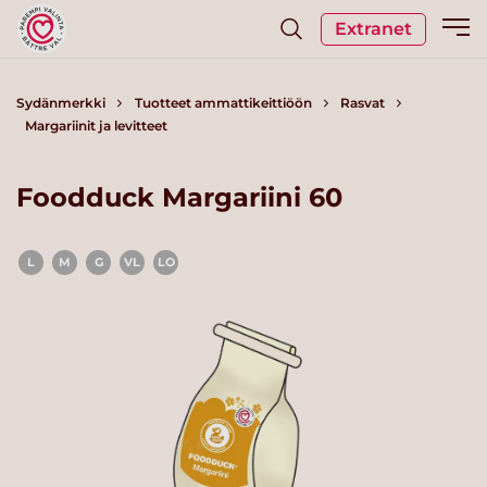
Extranet
Sydänmerkki
Tuotteet ammattikeittiöön
Rasvat
Margariinit ja levitteet
Foodduck Margariini 60
L
M
G
VL
LO