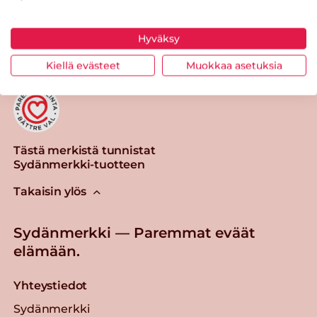
Tulosta sivu
Jaa tuote
Hyväksy
Kiellä evästeet
Muokkaa asetuksia
Tästä merkistä tunnistat
Sydänmerkki-tuotteen
Takaisin ylös
Sydänmerkki — Paremmat eväät
elämään.
Yhteystiedot
Sydänmerkki