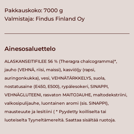
Pakkauskoko: 7000 g
Valmistaja:
Findus Finland Oy
Ainesosaluettelo
ALASKANSEITIFILEE 56 % (Theragra chalcogramma)*,
jauho (VEHNÄ, riisi, maissi), kasviöljy (rapsi,
auringonkukka), vesi, VEHNÄTÄRKKELYS, suola,
nostatusaine (E450, E500), rypälesokeri, SINAPPI,
VEHNÄGLUTEENI, rasvaton MAITOJAUHE, maltodekstriini,
valkosipulijauhe, luontainen aromi (sis. SINAPPI),
mausteuute ja lesitiini ( * Pyydetty koilliselta tai
luoteiselta Tyyneltämereltä. Saattaa sisältää ruotoja.