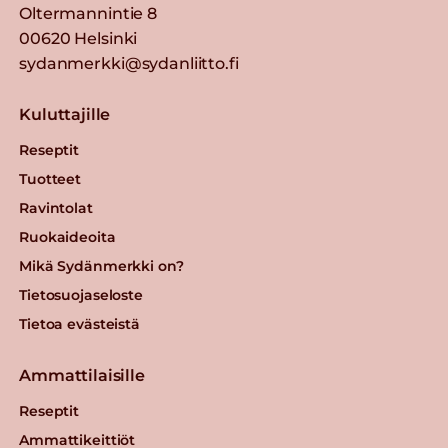
Oltermannintie 8
00620 Helsinki
sydanmerkki@sydanliitto.fi
Kuluttajille
Reseptit
Tuotteet
Ravintolat
Ruokaideoita
Mikä Sydänmerkki on?
Tietosuojaseloste
Tietoa evästeistä
Ammattilaisille
Reseptit
Ammattikeittiöt