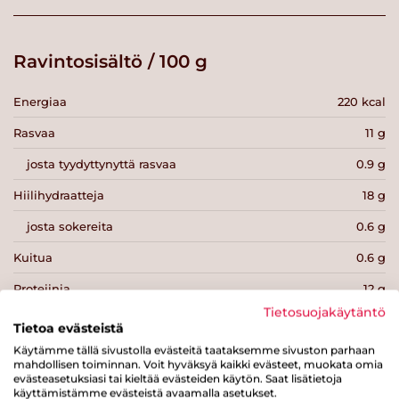
Ravintosisältö / 100 g
Energiaa
220 kcal
Rasvaa
11 g
josta tyydyttynyttä rasvaa
0.9 g
Hiilihydraatteja
18 g
josta sokereita
0.6 g
Kuitua
0.6 g
Proteiinia
12 g
Tietosuojakäytäntö
Suolaa
0.7 g
Tietoa evästeistä
Käytämme tällä sivustolla evästeitä taataksemme sivuston parhaan
mahdollisen toiminnan. Voit hyväksyä kaikki evästeet, muokata omia
evästeasetuksiasi tai kieltää evästeiden käytön. Saat lisätietoja
käyttämistämme evästeistä avaamalla asetukset.