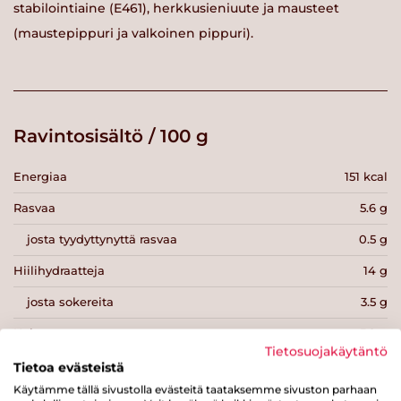
stabilointiaine (E461), herkkusieniuute ja mausteet
(maustepippuri ja valkoinen pippuri).
Ravintosisältö / 100 g
Energiaa
151 kcal
Rasvaa
5.6 g
josta tyydyttynyttä rasvaa
0.5 g
Hiilihydraatteja
14 g
josta sokereita
3.5 g
Kuitua
5.9 g
Tietosuojakäytäntö
Proteiinia
8.3 g
Tietoa evästeistä
Käytämme tällä sivustolla evästeitä taataksemme sivuston parhaan
Suolaa
0.9 g