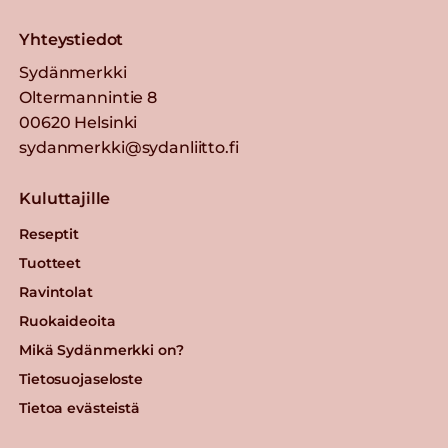
Yhteystiedot
Sydänmerkki
Oltermannintie 8
00620 Helsinki
sydanmerkki@sydanliitto.fi
Kuluttajille
Reseptit
Tuotteet
Ravintolat
Ruokaideoita
Mikä Sydänmerkki on?
Tietosuojaseloste
Tietoa evästeistä