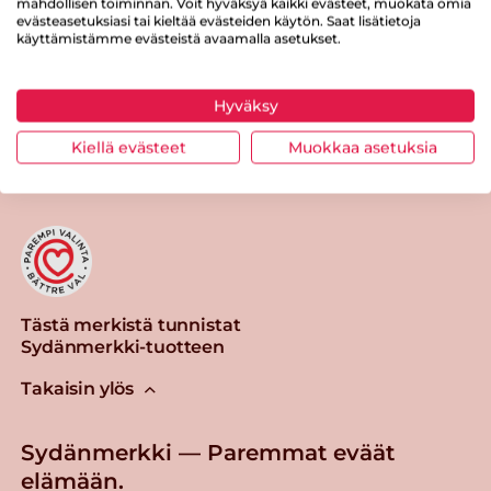
mahdollisen toiminnan. Voit hyväksyä kaikki evästeet, muokata omia
evästeasetuksiasi tai kieltää evästeiden käytön. Saat lisätietoja
käyttämistämme evästeistä avaamalla asetukset.
Hyväksy
Tulosta sivu
Jaa tuote
Kiellä evästeet
Muokkaa asetuksia
Tästä merkistä tunnistat
Sydänmerkki-tuotteen
Takaisin ylös
Sydänmerkki — Paremmat eväät
elämään.