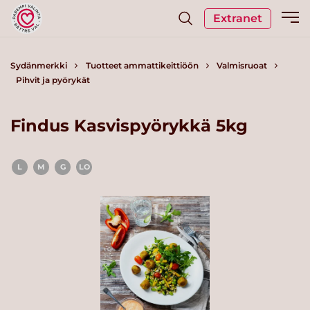
Extranet
Sydänmerkki
Tuotteet ammattikeittiöön
Valmisruoat
Pihvit ja pyörykät
Findus Kasvispyörykkä 5kg
L
M
G
LO