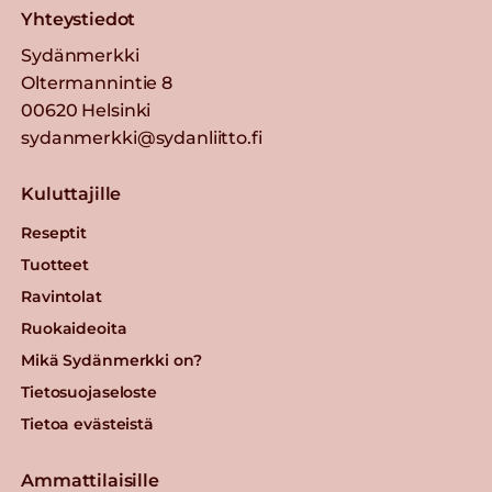
Yhteystiedot
Sydänmerkki
Oltermannintie 8
00620 Helsinki
sydanmerkki@sydanliitto.fi
Kuluttajille
Reseptit
Tuotteet
Ravintolat
Ruokaideoita
Mikä Sydänmerkki on?
Tietosuojaseloste
Tietoa evästeistä
Ammattilaisille