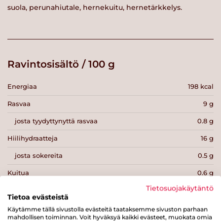
suola, perunahiutale, hernekuitu, hernetärkkelys.
Ravintosisältö / 100 g
Energiaa
198 kcal
Rasvaa
9 g
josta tyydyttynyttä rasvaa
0.8 g
Hiilihydraatteja
16 g
josta sokereita
0.5 g
Kuitua
0.6 g
Tietosuojakäytäntö
Proteiinia
13 g
Tietoa evästeistä
Suolaa
0.9 g
Käytämme tällä sivustolla evästeitä taataksemme sivuston parhaan
mahdollisen toiminnan. Voit hyväksyä kaikki evästeet, muokata omia