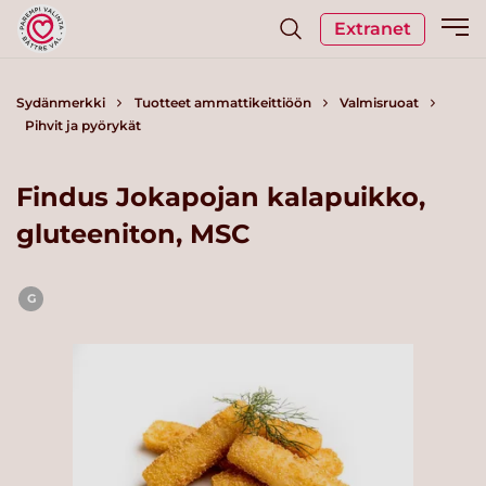
Extranet
Sydänmerkki
Tuotteet ammattikeittiöön
Valmisruoat
Pihvit ja pyörykät
Findus Jokapojan kalapuikko,
gluteeniton, MSC
G