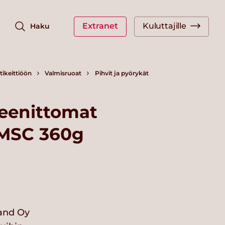
Extranet
Kuluttajille
Haku
ikeittiöön
Valmisruoat
Pihvit ja pyörykät
teenittomat
 MSC 360g
land Oy