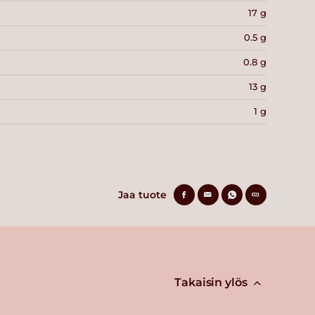
17 g
0.5 g
0.8 g
13 g
1 g
Jaa tuote
Takaisin ylös