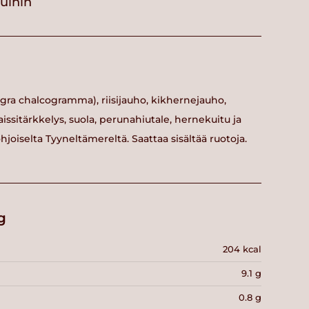
vuihin
agra chalcogramma), riisijauho, kikhernejauho,
aissitärkkelys, suola, perunahiutale, hernekuitu ja
joiselta Tyyneltämereltä. Saattaa sisältää ruotoja.
g
204 kcal
9.1 g
0.8 g