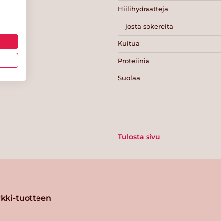
Hiilihydraatteja
josta sokereita
Kuitua
Proteiinia
Suolaa
Tulosta sivu
kki-tuotteen