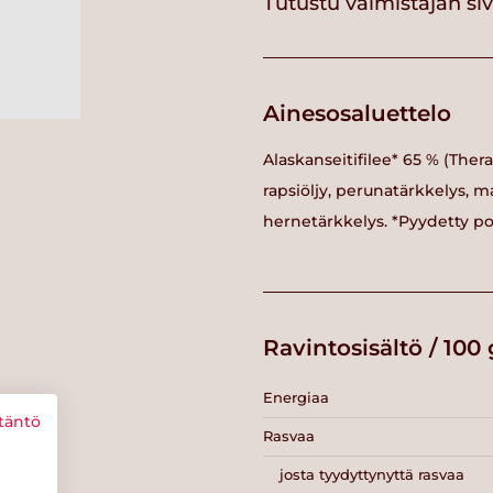
Tutustu valmistajan si
Ainesosaluettelo
Alaskanseitifilee* 65 % (Ther
rapsiöljy, perunatärkkelys, m
hernetärkkelys. *Pyydetty poh
Ravintosisältö / 100 
Energiaa
täntö
Rasvaa
josta tyydyttynyttä rasvaa