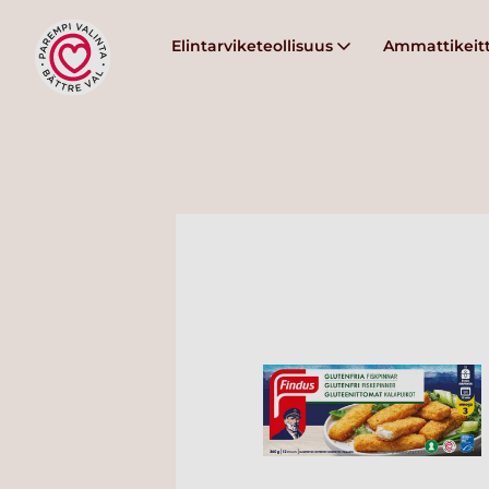
Elintarviketeollisuus
Ammattikeitt