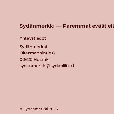
Sydänmerkki — Paremmat eväät el
Yhteystiedot
Sydänmerkki
Oltermannintie 8
00620 Helsinki
sydanmerkki@sydanliitto.fi
© Sydänmerkki 2026