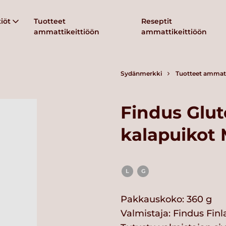
iöt
Tuotteet
Reseptit
ammattikeittiöön
ammattikeittiöön
Sydänmerkki
Tuotteet ammatt
Findus Glu
kalapuikot
L
G
Pakkauskoko: 360 g
Valmistaja:
Findus Fin