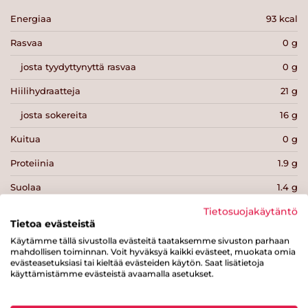
Energiaa
93 kcal
Rasvaa
0 g
josta tyydyttynyttä rasvaa
0 g
Hiilihydraatteja
21 g
josta sokereita
16 g
Kuitua
0 g
Proteiinia
1.9 g
Suolaa
1.4 g
Tietosuojakäytäntö
Tietoa evästeistä
Käytämme tällä sivustolla evästeitä taataksemme sivuston parhaan
mahdollisen toiminnan. Voit hyväksyä kaikki evästeet, muokata omia
evästeasetuksiasi tai kieltää evästeiden käytön. Saat lisätietoja
Tulosta sivu
Jaa tuote
käyttämistämme evästeistä avaamalla asetukset.