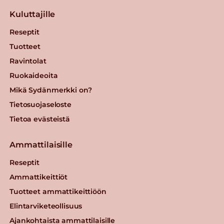
Kuluttajille
Reseptit
Tuotteet
Ravintolat
Ruokaideoita
Mikä Sydänmerkki on?
Tietosuojaseloste
Tietoa evästeistä
Ammattilaisille
Reseptit
Ammattikeittiöt
Tuotteet ammattikeittiöön
Elintarviketeollisuus
Ajankohtaista ammattilaisille