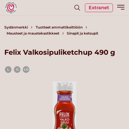
Extranet
Sydänmerkki
Tuotteet ammattikeittiöön
Mausteet ja maustekastikkeet
Sinapit ja ketsupit
Felix Valkosipuliketchup 490 g
L
G
LO