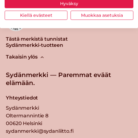
Hyväksy
Kiellä evästeet
Muokkaa asetuksia
Tästä merkistä tunnistat
Sydänmerkki-tuotteen
Takaisin ylös
Sydänmerkki — Paremmat eväät
elämään.
Yhteystiedot
Sydänmerkki
Oltermannintie 8
00620 Helsinki
sydanmerkki@sydanliitto.fi