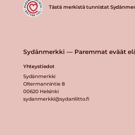
Tästä merkistä tunnistat Sydänmer
Sydänmerkki — Paremmat eväät el
Yhteystiedot
Sydänmerkki
Oltermannintie 8
00620 Helsinki
sydanmerkki@sydanliitto.fi