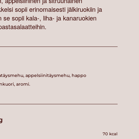
n, appelsiininen ja sitruunainen
kelsi sopii erinomaisesti jälkiruokiin ja
 se sopii kala-, liha- ja kanaruokien
 pastasalaatteihin.
uunatäysmehu, appelsiinitäysmehu, happo
kuori, aromi.
g
70 kcal