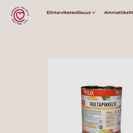
Elintarviketeollisuus
Ammattikeitt