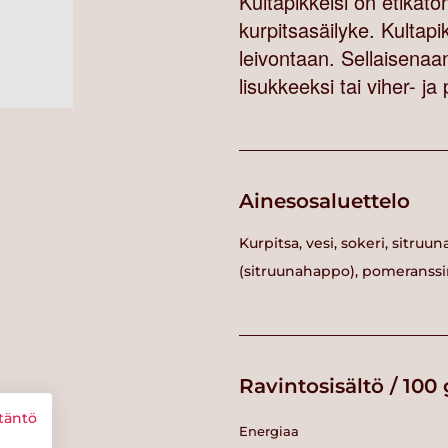
Kultapikkelsi on etikato
kurpitsasäilyke. Kultapik
leivontaan. Sellaisenaan
lisukkeeksi tai viher- ja
Ainesosaluettelo
Kurpitsa, vesi, sokeri, sitr
(sitruunahappo), pomeranssin
Ravintosisältö / 100 
täntö
Energiaa