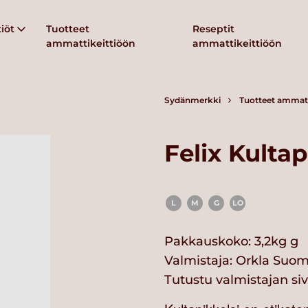
iöt
Tuotteet
Reseptit
ammattikeittiöön
ammattikeittiöön
Sydänmerkki
Tuotteet ammatt
Felix Kultap
L
M
G
LO
Pakkauskoko: 3,2kg g
Valmistaja:
Orkla Suom
Tutustu valmistajan si