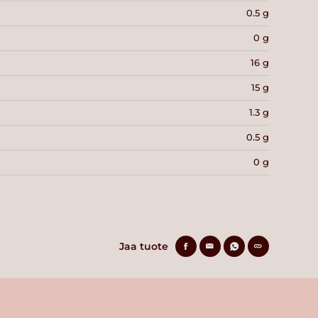
0.5 g
0 g
16 g
15 g
1.3 g
0.5 g
0 g
Jaa tuote