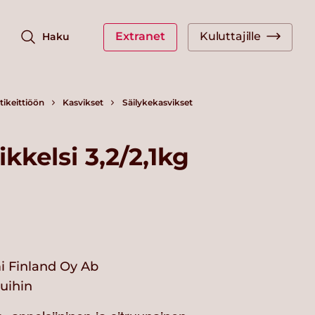
Extranet
Kuluttajille
Haku
ikeittiöön
Kasvikset
Säilykekasvikset
ikkelsi 3,2/2,1kg
i Finland Oy Ab
vuihin