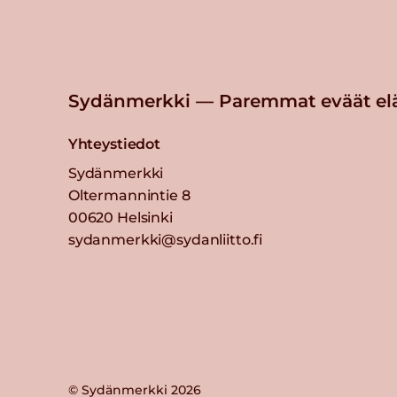
Sydänmerkki — Paremmat eväät el
Yhteystiedot
Sydänmerkki
Oltermannintie 8
00620 Helsinki
sydanmerkki@sydanliitto.fi
© Sydänmerkki 2026