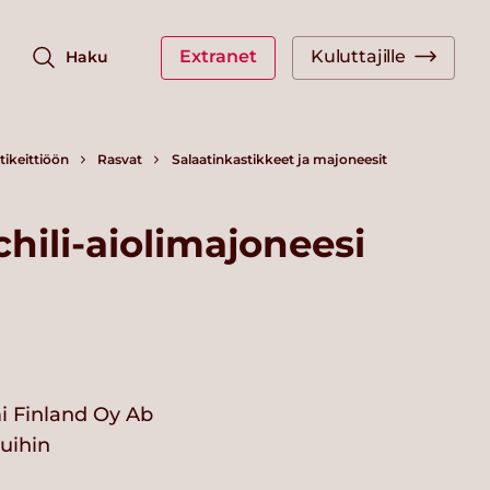
Extranet
Kuluttajille
Haku
ikeittiöön
Rasvat
Salaatinkastikkeet ja majoneesit
chili-aiolimajoneesi
i Finland Oy Ab
vuihin