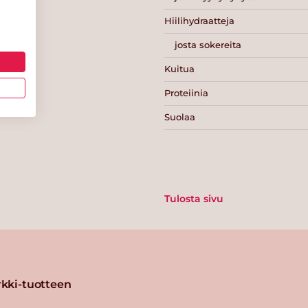
Hiilihydraatteja
josta sokereita
Kuitua
Proteiinia
Suolaa
Tulosta sivu
kki-tuotteen