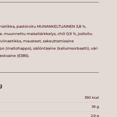
viinietikka, pastöroitu MUNANKELTUAINEN 3,8 %,
e, muunnettu maissitärkkelys, chili 0,9 %, jodioitu
viinaetikka, mausteet, sakeuttamisaine
o (maitohappo), säilöntäaine (kaliumsorbaatti), väri
estoaine (E385).
g
390 kcal
39 g
2.9 g