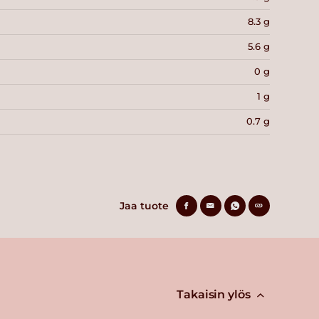
8.3 g
5.6 g
0 g
1 g
0.7 g
Jaa tuote
Takaisin ylös