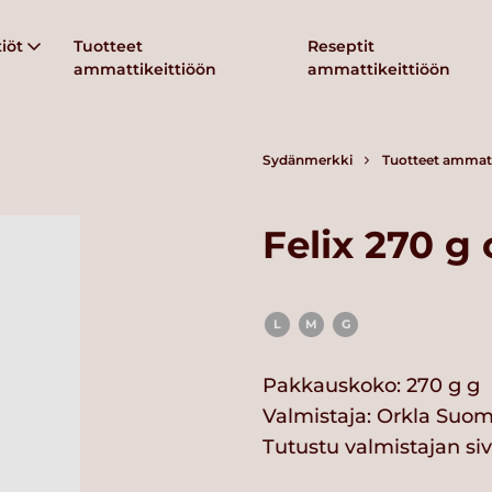
iöt
Tuotteet
Reseptit
ammattikeittiöön
ammattikeittiöön
Sydänmerkki
Tuotteet ammatt
Felix 270 g 
L
M
G
Pakkauskoko: 270 g g
Valmistaja:
Orkla Suom
Tutustu valmistajan si