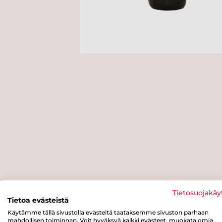
Tietosuojakäy
Tietoa evästeistä
Käytämme tällä sivustolla evästeitä taataksemme sivuston parhaan
mahdollisen toiminnan. Voit hyväksyä kaikki evästeet, muokata omia