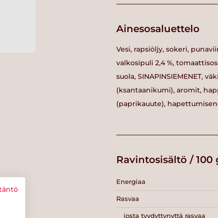
Ainesosaluettelo
Vesi, rapsiöljy, sokeri, puna
valkosipuli 2,4 %, tomaattisos
suola, SINAPINSIEMENET, väki
(ksantaanikumi), aromit, happ
(paprikauute), hapettumisen
Ravintosisältö / 100 
Energiaa
täntö
Rasvaa
josta tyydyttynyttä rasvaa