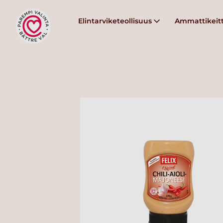
Elintarviketeollisuus
Ammattikeitt