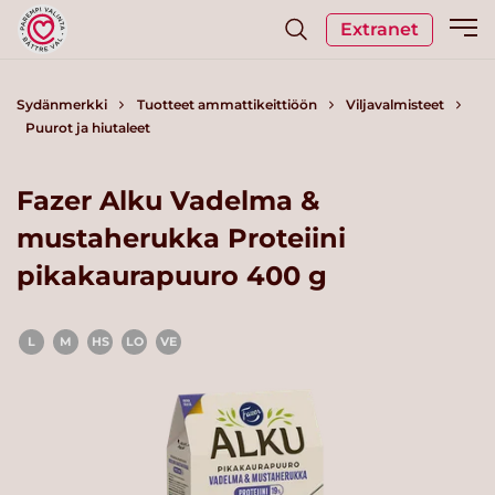
Extranet
Sydänmerkki
Tuotteet ammattikeittiöön
Viljavalmisteet
Puurot ja hiutaleet
Fazer Alku Vadelma &
mustaherukka Proteiini
pikakaurapuuro 400 g
L
M
HS
LO
VE