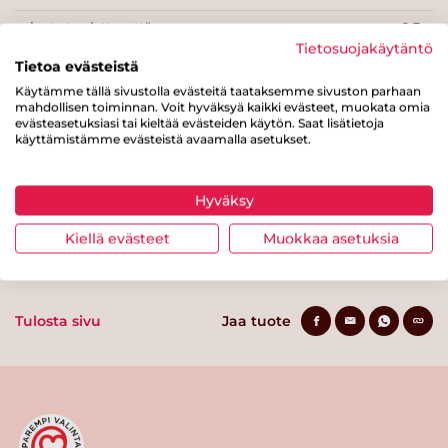
josta tyydyttynyttä rasvaa
0.3 g
Tietosuojakäytäntö
Hiilihydraatteja
8.6 g
Tietoa evästeistä
Käytämme tällä sivustolla evästeitä taataksemme sivuston parhaan
josta sokereita
1.1 g
mahdollisen toiminnan. Voit hyväksyä kaikki evästeet, muokata omia
evästeasetuksiasi tai kieltää evästeiden käytön. Saat lisätietoja
Kuitua
2 g
käyttämistämme evästeistä avaamalla asetukset.
Proteiinia
3.5 g
Hyväksy
Suolaa
0.2 g
Kiellä evästeet
Muokkaa asetuksia
Tulosta sivu
Jaa tuote