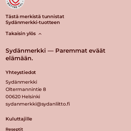
Tästä merkistä tunnistat
Sydänmerkki-tuotteen
Takaisin ylös
Sydänmerkki — Paremmat eväät
elämään.
Yhteystiedot
Sydänmerkki
Oltermannintie 8
00620 Helsinki
sydanmerkki@sydanliitto.fi
Kuluttajille
Reseptit