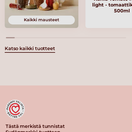
light - tomaatt
500ml
Kaikki mausteet
Katso kaikki tuotteet
Tästä merkistä tunnistat