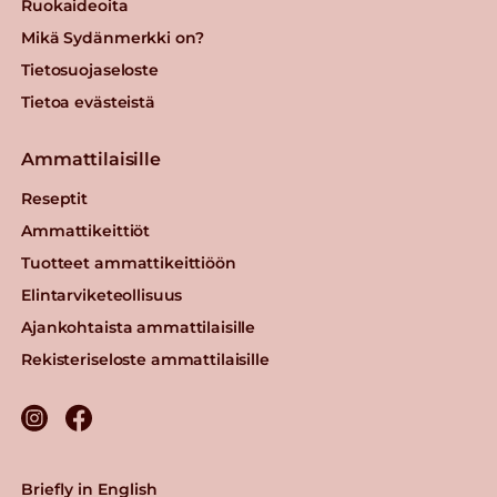
Ruokaideoita
Mikä Sydänmerkki on?
Tietosuojaseloste
Tietoa evästeistä
Ammattilaisille
Reseptit
Ammattikeittiöt
Tuotteet ammattikeittiöön
Elintarviketeollisuus
Ajankohtaista ammattilaisille
Rekisteriseloste ammattilaisille
Briefly in English