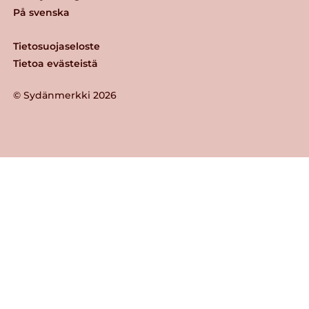
På svenska
Tietosuojaseloste
Tietoa evästeistä
© Sydänmerkki 2026