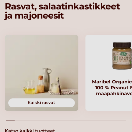
Rasvat, salaatinkastikkeet
ja majoneesit
Maribel Organi
100 % Peanut B
maapähkinävo
Kaikki rasvat
Katso kaikki tuotteet