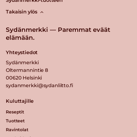
Sydänmerkki-tuotteen
Takaisin ylös
Sydänmerkki — Paremmat eväät
elämään.
Yhteystiedot
Sydänmerkki
Oltermannintie 8
00620 Helsinki
sydanmerkki@sydanliitto.fi
Kuluttajille
Reseptit
Tuotteet
Ravintolat