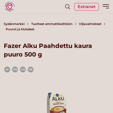
Extranet
Sydänmerkki
Tuotteet ammattikeittiöön
Viljavalmisteet
Puurot ja hiutaleet
Fazer Alku Paahdettu kaura
puuro 500 g
M
HS
LO
VE