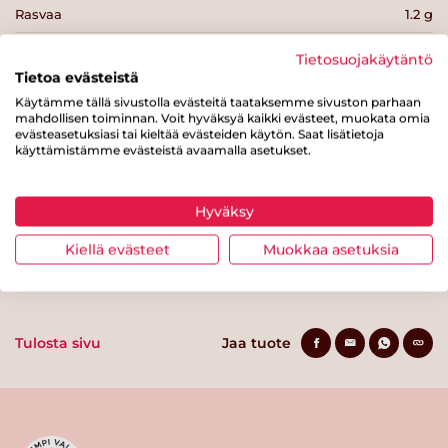
Rasvaa
1.2 g
josta tyydyttynyttä rasvaa
0.2 g
Tietosuojakäytäntö
Tietoa evästeistä
Hiilihydraatteja
9.5 g
Käytämme tällä sivustolla evästeitä taataksemme sivuston parhaan
mahdollisen toiminnan. Voit hyväksyä kaikki evästeet, muokata omia
josta sokereita
0.2 g
evästeasetuksiasi tai kieltää evästeiden käytön. Saat lisätietoja
käyttämistämme evästeistä avaamalla asetukset.
Kuitua
1.5 g
Proteiinia
2.2 g
Hyväksy
Suolaa
0 g
Kiellä evästeet
Muokkaa asetuksia
Tulosta sivu
Jaa tuote