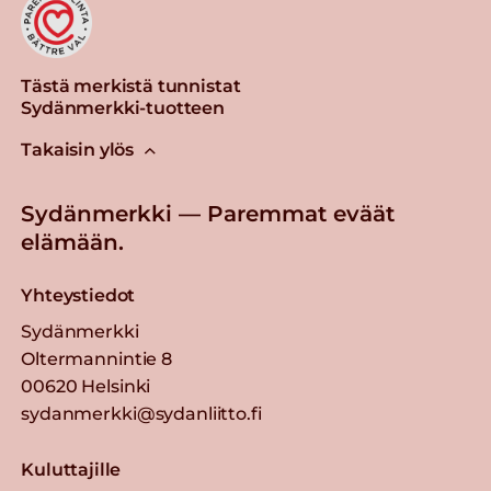
Tästä merkistä tunnistat
Sydänmerkki-tuotteen
Takaisin ylös
Sydänmerkki — Paremmat eväät
elämään.
Yhteystiedot
Sydänmerkki
Oltermannintie 8
00620 Helsinki
sydanmerkki@sydanliitto.fi
Kuluttajille