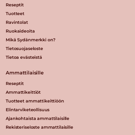
Reseptit
Tuotteet
Ravintolat
Ruokaideoita
Mikä Sydänmerkki on?
Tietosuojaseloste
Tietoa evästeistä
Ammattilaisille
Reseptit
Ammattikeittiöt
Tuotteet ammattikeittiöön
Elintarviketeollisuus
Ajankohtaista ammattilaisille
Rekisteriseloste ammattilaisille