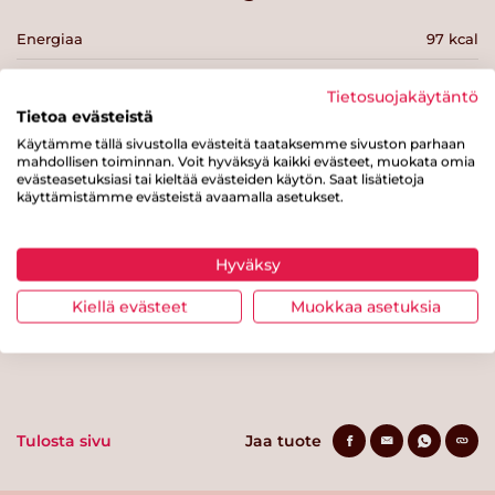
Energiaa
97 kcal
Rasvaa
1.7 g
Tietosuojakäytäntö
josta tyydyttynyttä rasvaa
0.2 g
Tietoa evästeistä
Käytämme tällä sivustolla evästeitä taataksemme sivuston parhaan
Hiilihydraatteja
18 g
mahdollisen toiminnan. Voit hyväksyä kaikki evästeet, muokata omia
evästeasetuksiasi tai kieltää evästeiden käytön. Saat lisätietoja
josta sokereita
9.3 g
käyttämistämme evästeistä avaamalla asetukset.
Kuitua
0 g
Hyväksy
Proteiinia
1.9 g
Kiellä evästeet
Muokkaa asetuksia
Suolaa
0.1 g
Tulosta sivu
Jaa tuote