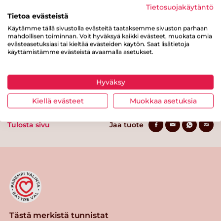
Tietosuojakäytäntö
josta sokereita
3.8 g
Tietoa evästeistä
Käytämme tällä sivustolla evästeitä taataksemme sivuston parhaan
Kuitua
0.3 g
mahdollisen toiminnan. Voit hyväksyä kaikki evästeet, muokata omia
evästeasetuksiasi tai kieltää evästeiden käytön. Saat lisätietoja
Proteiinia
0.9 g
käyttämistämme evästeistä avaamalla asetukset.
Suolaa
0.1 g
Hyväksy
Kiellä evästeet
Muokkaa asetuksia
Tulosta sivu
Jaa tuote
Tästä merkistä tunnistat