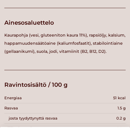
Ainesosaluettelo
Kaurapohja (vesi, gluteeniton kaura 11%), rapsiöljy, kalsium,
happamuudensäätöaine (kaliumfosfaatit), stabilointiaine
(gellaanikumi), suola, jodi, vitamiinit (B2, B12, D2).
Ravintosisältö / 100 g
Energiaa
51 kcal
Rasvaa
1.5 g
josta tyydyttynyttä rasvaa
0.2 g
Hiilihydraatteja
8.2 g