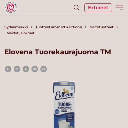
Extranet
Sydänmerkki
Tuotteet ammattikeittiöön
Maitotuotteet
Maidot ja piimät
Elovena Tuorekaurajuoma TM
L
M
G
HS
VE