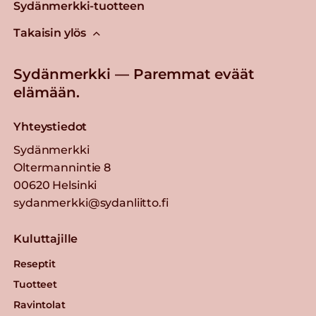
Sydänmerkki-tuotteen
Takaisin ylös
Sydänmerkki — Paremmat eväät
elämään.
Yhteystiedot
Sydänmerkki
Oltermannintie 8
00620 Helsinki
sydanmerkki@sydanliitto.fi
Kuluttajille
Reseptit
Tuotteet
Ravintolat