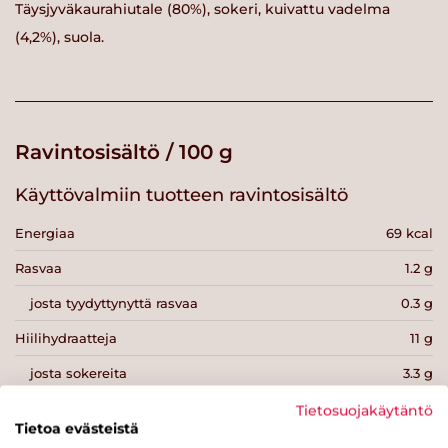
Täysjyväkaurahiutale (80%), sokeri, kuivattu vadelma
(4,2%), suola.
Ravintosisältö / 100 g
Käyttövalmiin tuotteen ravintosisältö
Energiaa
69 kcal
Rasvaa
1.2 g
josta tyydyttynyttä rasvaa
0.3 g
Hiilihydraatteja
11 g
josta sokereita
3.3 g
Kuitua
1.9 g
Tietosuojakäytäntö
Tietoa evästeistä
Proteiinia
2.2 g