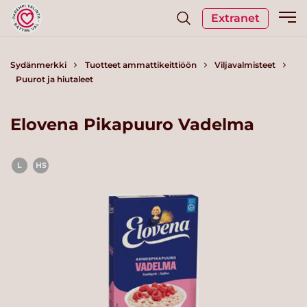
Extranet
Sydänmerkki
Tuotteet ammattikeittiöön
Viljavalmisteet
Puurot ja hiutaleet
Elovena Pikapuuro Vadelma
L
HS