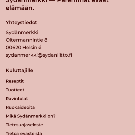
Sydänmerkki — Paremmat eväät
elämään.
Yhteystiedot
Sydänmerkki
Oltermannintie 8
00620 Helsinki
sydanmerkki@sydanliitto.fi
Kuluttajille
Reseptit
Tuotteet
Ravintolat
Ruokaideoita
Mikä Sydänmerkki on?
Tietosuojaseloste
Tietoa evästeistä