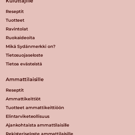
Kuluttajille
Reseptit
Tuotteet
Ravintolat
Ruokaideoita
Mikä Sydänmerkki on?
Tietosuojaseloste
Tietoa evästeistä
Ammattilaisille
Reseptit
Ammattikeittiöt
Tuotteet ammattikeittiöön
Elintarviketeollisuus
Ajankohtaista ammattilaisille
Rekisteriseloste ammattilaisille