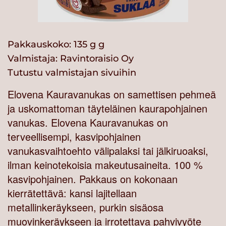
Pakkauskoko: 135 g g
Valmistaja:
Ravintoraisio Oy
Tutustu valmistajan sivuihin
Elovena Kauravanukas on samettisen pehmeä
ja uskomattoman täyteläinen kaurapohjainen
vanukas. Elovena Kauravanukas on
terveellisempi, kasvipohjainen
vanukasvaihtoehto välipalaksi tai jälkiruoaksi,
ilman keinotekoisia makeutusaineita. 100 %
kasvipohjainen. Pakkaus on kokonaan
kierrätettävä: kansi lajitellaan
metallinkeräykseen, purkin sisäosa
muovinkeräykseen ja irrotettava pahvivyöte