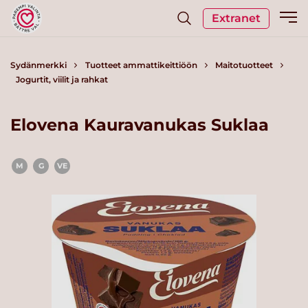
Extranet
Sydänmerkki
Tuotteet ammattikeittiöön
Maitotuotteet
Jogurtit, viilit ja rahkat
Elovena Kauravanukas Suklaa
M
G
VE