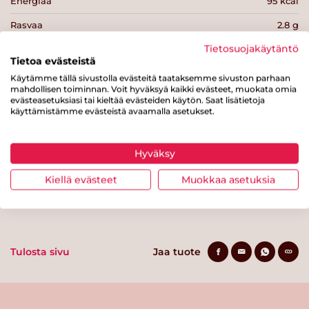
Energiaa
95 kcal
Rasvaa
2.8 g
Tietosuojakäytäntö
josta tyydyttynyttä rasvaa
0.5 g
Tietoa evästeistä
Hiilihydraatteja
16 g
Käytämme tällä sivustolla evästeitä taataksemme sivuston parhaan
mahdollisen toiminnan. Voit hyväksyä kaikki evästeet, muokata omia
josta sokereita
9.3 g
evästeasetuksiasi tai kieltää evästeiden käytön. Saat lisätietoja
käyttämistämme evästeistä avaamalla asetukset.
Kuitua
1.3 g
Proteiinia
1.3 g
Hyväksy
Suolaa
0.2 g
Kiellä evästeet
Muokkaa asetuksia
Tulosta sivu
Jaa tuote