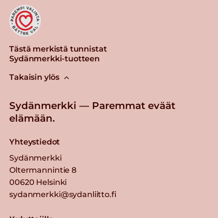
Tästä merkistä tunnistat
Sydänmerkki-tuotteen
Takaisin ylös
Sydänmerkki — Paremmat eväät
elämään.
Yhteystiedot
Sydänmerkki
Oltermannintie 8
00620 Helsinki
sydanmerkki@sydanliitto.fi