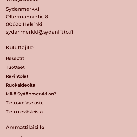
Sydänmerkki
Oltermannintie 8
00620 Helsinki
sydanmerkki@sydanliitto.fi
Kuluttajille
Reseptit
Tuotteet
Ravintolat
Ruokaideoita
Mikä Sydänmerkki on?
Tietosuojaseloste
Tietoa evästeistä
Ammattilaisille