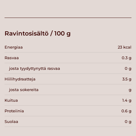
Ravintosisältö / 100 g
Energiaa
23 kcal
Rasvaa
0.3 g
josta tyydyttynyttä rasvaa
0 g
Hiilihydraatteja
3.5 g
josta sokereita
g
Kuitua
1.4 g
Proteiinia
0.6 g
Suolaa
0 g