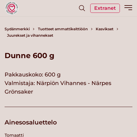
Extranet
Sydänmerkki
Tuotteet ammattikeittiöön
Kasvikset
Juurekset ja vihannekset
Dunne 600 g
Pakkauskoko: 600 g
Valmistaja:
Närpiön Vihannes - Närpes
Grönsaker
Ainesosaluettelo
Tomaatti