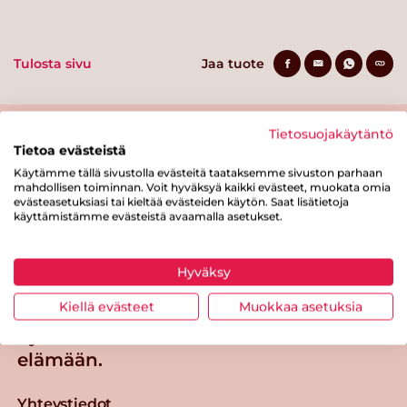
Tulosta sivu
Jaa tuote
Tietosuojakäytäntö
Tietoa evästeistä
Käytämme tällä sivustolla evästeitä taataksemme sivuston parhaan
mahdollisen toiminnan. Voit hyväksyä kaikki evästeet, muokata omia
evästeasetuksiasi tai kieltää evästeiden käytön. Saat lisätietoja
käyttämistämme evästeistä avaamalla asetukset.
Tästä merkistä tunnistat
Sydänmerkki-tuotteen
Hyväksy
Takaisin ylös
Kiellä evästeet
Muokkaa asetuksia
Sydänmerkki — Paremmat eväät
elämään.
Yhteystiedot