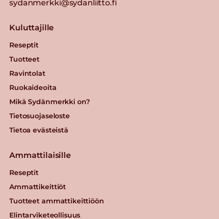
sydanmerkki@sydanliitto.fi
Kuluttajille
Reseptit
Tuotteet
Ravintolat
Ruokaideoita
Mikä Sydänmerkki on?
Tietosuojaseloste
Tietoa evästeistä
Ammattilaisille
Reseptit
Ammattikeittiöt
Tuotteet ammattikeittiöön
Elintarviketeollisuus