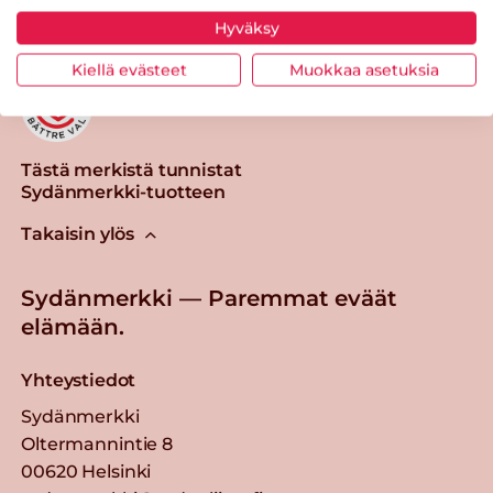
Hyväksy
Kiellä evästeet
Muokkaa asetuksia
Tästä merkistä tunnistat
Sydänmerkki-tuotteen
Takaisin ylös
Sydänmerkki — Paremmat eväät
elämään.
Yhteystiedot
Sydänmerkki
Oltermannintie 8
00620 Helsinki