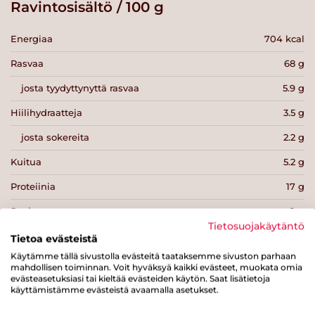
Ravintosisältö / 100 g
Energiaa
704 kcal
Rasvaa
68 g
josta tyydyttynyttä rasvaa
5.9 g
Hiilihydraatteja
3.5 g
josta sokereita
2.2 g
Kuitua
5.2 g
Proteiinia
17 g
Suolaa
0 g
Tietosuojakäytäntö
Tietoa evästeistä
Käytämme tällä sivustolla evästeitä taataksemme sivuston parhaan
mahdollisen toiminnan. Voit hyväksyä kaikki evästeet, muokata omia
evästeasetuksiasi tai kieltää evästeiden käytön. Saat lisätietoja
käyttämistämme evästeistä avaamalla asetukset.
Tulosta sivu
Jaa tuote