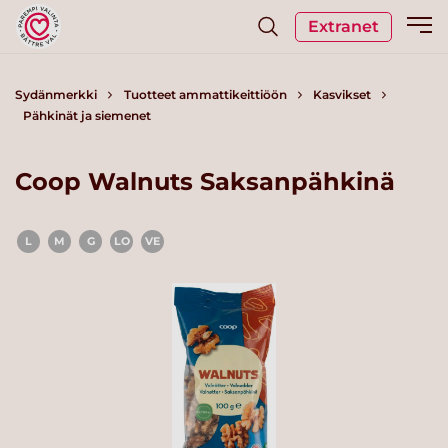
Extranet
Sydänmerkki
Tuotteet ammattikeittiöön
Kasvikset
Pähkinät ja siemenet
Coop Walnuts Saksanpähkinä
L
M
G
LO
VE