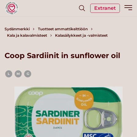
Extranet
Sydänmerkki
Tuotteet ammattikeittiöön
Kala ja kalavalmisteet
Kalasäilykkeet ja -valmisteet
Coop Sardiinit in sunflower oil
L
M
G