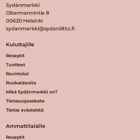
Sydänmerkki
Oltermannintie 8
00620 Helsinki
sydanmerkki@sydanliitto.fi
Kuluttajille
Reseptit
Tuotteet
Ravintolat
Ruokaideoita
Mikä Sydänmerkki on?
Tietosuojaseloste
Tietoa evästeistä
Ammattilaisille
Reseptit