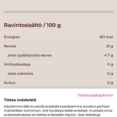
Ravintosisältö / 100 g
Energiaa
301 kcal
Rasvaa
25 g
josta tyydyttynyttä rasvaa
4.7 g
Hiilihydraatteja
0 g
josta sokereita
0 g
Kuitua
0 g
Proteiinia
19 g
Tietosuojakäytäntö
Tietoa evästeistä
Suolaa
0.6 g
Käytämme tällä sivustolla evästeitä taataksemme sivuston parhaan
mahdollisen toiminnan. Voit hyväksyä kaikki evästeet, muokata omia
evästeasetuksiasi tai kieltää evästeiden käytön. Saat lisätietoja