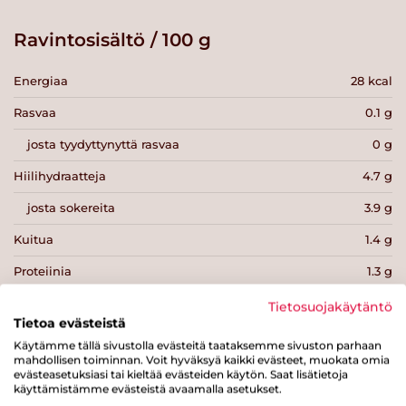
Ravintosisältö / 100 g
Energiaa
28 kcal
Rasvaa
0.1 g
josta tyydyttynyttä rasvaa
0 g
Hiilihydraatteja
4.7 g
josta sokereita
3.9 g
Kuitua
1.4 g
Proteiinia
1.3 g
Suolaa
0 g
Tietosuojakäytäntö
Tietoa evästeistä
Käytämme tällä sivustolla evästeitä taataksemme sivuston parhaan
mahdollisen toiminnan. Voit hyväksyä kaikki evästeet, muokata omia
evästeasetuksiasi tai kieltää evästeiden käytön. Saat lisätietoja
käyttämistämme evästeistä avaamalla asetukset.