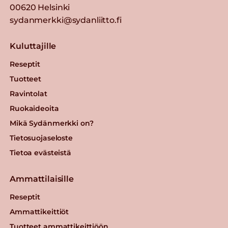
00620 Helsinki
sydanmerkki@sydanliitto.fi
Kuluttajille
Reseptit
Tuotteet
Ravintolat
Ruokaideoita
Mikä Sydänmerkki on?
Tietosuojaseloste
Tietoa evästeistä
Ammattilaisille
Reseptit
Ammattikeittiöt
Tuotteet ammattikeittiöön