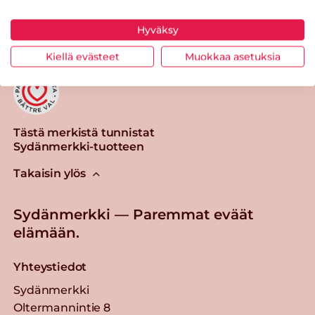
Tulosta sivu
Jaa tuote
Hyväksy
Kiellä evästeet
Muokkaa asetuksia
Tästä merkistä tunnistat
Sydänmerkki-tuotteen
Takaisin ylös
Sydänmerkki — Paremmat eväät
elämään.
Yhteystiedot
Sydänmerkki
Oltermannintie 8