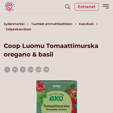
Extranet
Sydänmerkki
Tuotteet ammattikeittiöön
Kasvikset
Säilykekasvikset
Coop Luomu Tomaattimurska
oregano & basil
L
M
G
LU
LO
VE