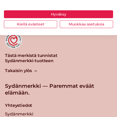
Tulosta sivu
Jaa tuote
Hyväksy
Kiellä evästeet
Muokkaa asetuksia
Tästä merkistä tunnistat
Sydänmerkki-tuotteen
Takaisin ylös
Sydänmerkki — Paremmat eväät
elämään.
Yhteystiedot
Sydänmerkki