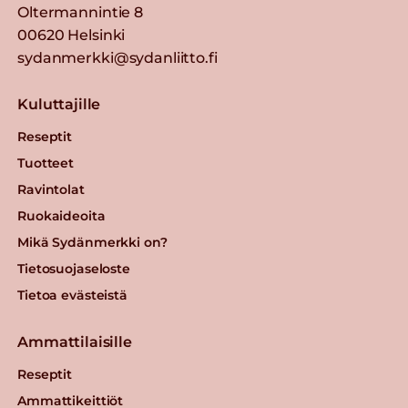
Oltermannintie 8
00620 Helsinki
sydanmerkki@sydanliitto.fi
Kuluttajille
Reseptit
Tuotteet
Ravintolat
Ruokaideoita
Mikä Sydänmerkki on?
Tietosuojaseloste
Tietoa evästeistä
Ammattilaisille
Reseptit
Ammattikeittiöt