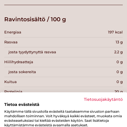
Ravintosisältö / 100 g
Energiaa
197 kcal
Rasvaa
13 g
josta tyydyttynyttä rasvaa
2.2 g
Hiilihydraatteja
0 g
josta sokereita
0 g
Kuitua
0 g
Proteiinia
20 g
Tietosuojakäytäntö
Suolaa
0.2 g
Tietoa evästeistä
Käytämme tällä sivustolla evästeitä taataksemme sivuston parhaan
mahdollisen toiminnan. Voit hyväksyä kaikki evästeet, muokata omia
evästeasetuksiasi tai kieltää evästeiden käytön. Saat lisätietoja
käyttämistämme evästeistä avaamalla asetukset.