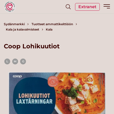
Extranet
Sydänmerkki
Tuotteet ammattikeittiöön
Kala ja kalavalmisteet
Kala
Coop Lohikuutiot
L
M
G