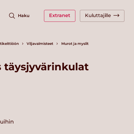
Extranet
Kuluttajille
Haku
ikeittiöön
Viljavalmisteet
Murot ja myslit
täysjyvärinkulat
vuihin