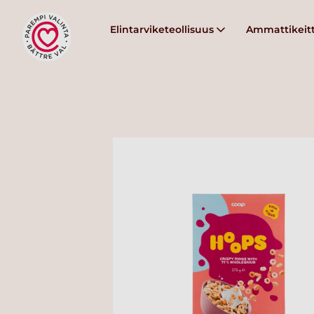
Elintarviketeollisuus
Ammattikeitt