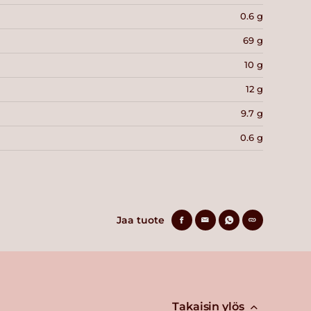
0.6 g
69 g
10 g
12 g
9.7 g
0.6 g
Jaa tuote
Takaisin ylös