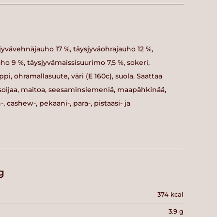
jyvävehnäjauho 17 %, täysjyväohrajauho 12 %,
auho 9 %, täysjyvämaissisuurimo 7,5 %, sokeri,
pi, ohramallasuute, väri (E 160c), suola. Saattaa
, soijaa, maitoa, seesaminsiemeniä, maapähkinää,
, cashew-, pekaani-, para-, pistaasi- ja
g
374 kcal
3.9 g