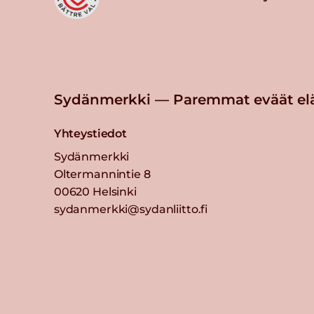
Sydänmerkki — Paremmat eväät el
Yhteystiedot
Sydänmerkki
Oltermannintie 8
00620 Helsinki
sydanmerkki@sydanliitto.fi