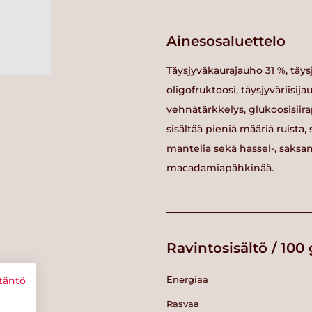
Ainesosaluettelo
Täysjyväkaurajauho 31 %, täys
oligofruktoosi, täysjyväriisij
vehnätärkkelys, glukoosisiirap
sisältää pieniä määriä ruista
mantelia sekä hassel-, saksan-
macadamiapähkinää.
Ravintosisältö / 100 
Energiaa
täntö
Rasvaa