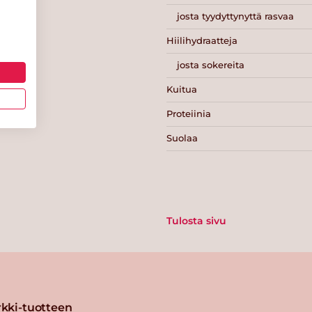
josta tyydyttynyttä rasvaa
Hiilihydraatteja
josta sokereita
Kuitua
Proteiinia
Suolaa
Tulosta sivu
kki-tuotteen