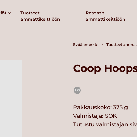
iöt
Tuotteet
Reseptit
ammattikeittiöön
ammattikeittiöön
Sydänmerkki
Tuotteet ammatt
Coop Hoops 
LO
Pakkauskoko: 375 g
Valmistaja:
SOK
Tutustu valmistajan si