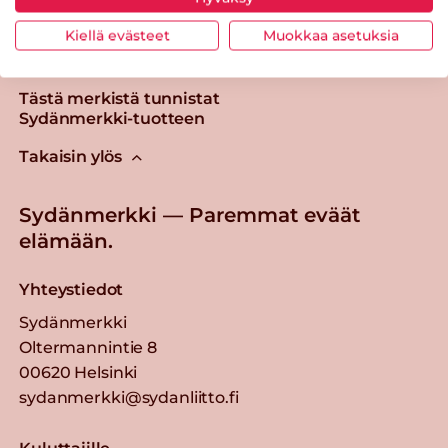
Kiellä evästeet
Muokkaa asetuksia
Tästä merkistä tunnistat
Sydänmerkki-tuotteen
Takaisin ylös
Sydänmerkki — Paremmat eväät
elämään.
Yhteystiedot
Sydänmerkki
Oltermannintie 8
00620 Helsinki
sydanmerkki@sydanliitto.fi