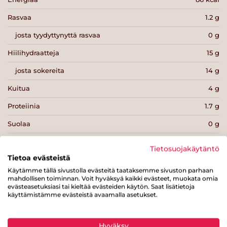
Rasvaa
1.2 g
josta tyydyttynyttä rasvaa
0 g
Hiilihydraatteja
15 g
josta sokereita
14 g
Kuitua
4 g
Proteiinia
1.7 g
Suolaa
0 g
Tietosuojakäytäntö
Tietoa evästeistä
Käytämme tällä sivustolla evästeitä taataksemme sivuston parhaan
mahdollisen toiminnan. Voit hyväksyä kaikki evästeet, muokata omia
Tulosta sivu
Jaa tuote
evästeasetuksiasi tai kieltää evästeiden käytön. Saat lisätietoja
käyttämistämme evästeistä avaamalla asetukset.
Hyväksy