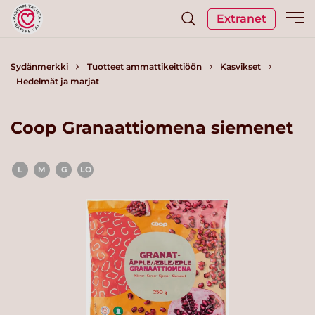
Extranet
Sydänmerkki
Tuotteet ammattikeittiöön
Kasvikset
Hedelmät ja marjat
Coop Granaattiomena siemenet
L
M
G
LO