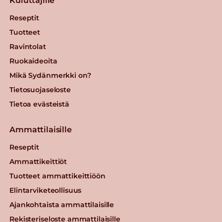
Kuluttajille
Reseptit
Tuotteet
Ravintolat
Ruokaideoita
Mikä Sydänmerkki on?
Tietosuojaseloste
Tietoa evästeistä
Ammattilaisille
Reseptit
Ammattikeittiöt
Tuotteet ammattikeittiöön
Elintarviketeollisuus
Ajankohtaista ammattilaisille
Rekisteriseloste ammattilaisille