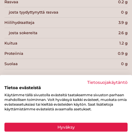
Rasvaa
0.2 g
josta tyydyttynyttä rasvaa
0 g
Hiilihydraatteja
3.9 g
josta sokereita
2.6 g
Kuitua
1.2 g
Proteiinia
0.9 g
Suolaa
0 g
Tietosuojakäytäntö
Tietoa evästeistä
Käytämme tällä sivustolla evästeitä taataksemme sivuston parhaan
Tulosta sivu
Jaa tuote
mahdollisen toiminnan. Voit hyväksyä kaikki evästeet, muokata omia
evästeasetuksiasi tai kieltää evästeiden käytön. Saat lisätietoja
käyttämistämme evästeistä avaamalla asetukset.
Hyväksy