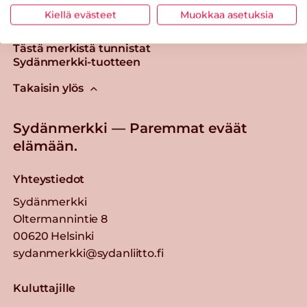
Kiellä evästeet
Muokkaa asetuksia
Tästä merkistä tunnistat
Sydänmerkki-tuotteen
Takaisin ylös
Sydänmerkki — Paremmat eväät
elämään.
Yhteystiedot
Sydänmerkki
Oltermannintie 8
00620 Helsinki
sydanmerkki@sydanliitto.fi
Kuluttajille