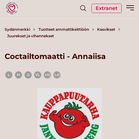
Extranet
Sydänmerkki
Tuotteet ammattikeittiöön
Kasvikset
Juurekset ja vihannekset
Coctailtomaatti - Annaiisa
L
M
G
VL
HS
LO