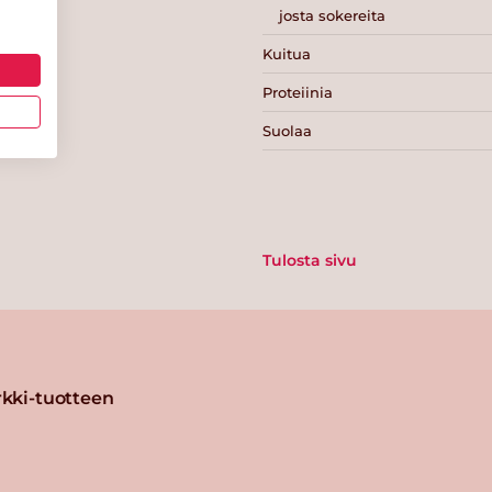
josta sokereita
Kuitua
Proteiinia
Suolaa
Tulosta sivu
kki-tuotteen