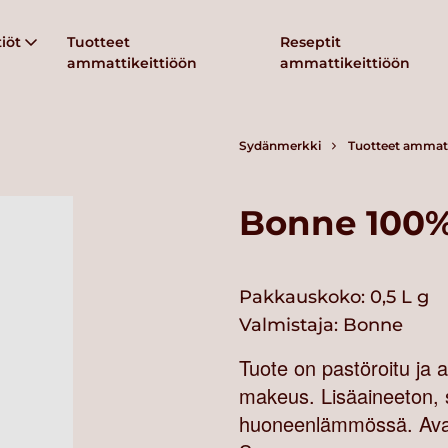
iöt
Tuotteet
Reseptit
ammattikeittiöön
ammattikeittiöön
Sydänmerkki
Tuotteet ammatt
Bonne 100%
Pakkauskoko: 0,5 L g
Valmistaja:
Bonne
Tuote on pastöroitu ja 
makeus. Lisäaineeton, 
huoneenlämmössä. Avatt