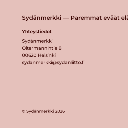
Sydänmerkki — Paremmat eväät el
Yhteystiedot
Sydänmerkki
Oltermannintie 8
00620 Helsinki
sydanmerkki@sydanliitto.fi
© Sydänmerkki 2026