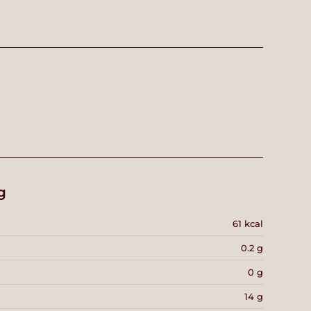
g
61 kcal
0.2 g
0 g
14 g