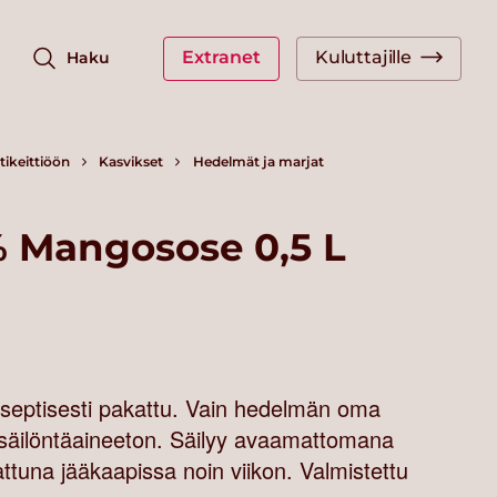
Extranet
Kuluttajille
Haku
ikeittiöön
Kasvikset
Hedelmät ja marjat
 Mangosose 0,5 L
aseptisesti pakattu. Vain hedelmän oma
säilöntäaineeton. Säilyy avaamattomana
una jääkaapissa noin viikon. Valmistettu