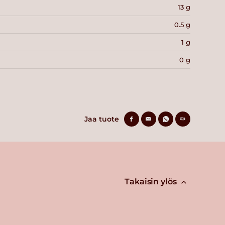
13 g
0.5 g
1 g
0 g
Jaa tuote
Takaisin ylös