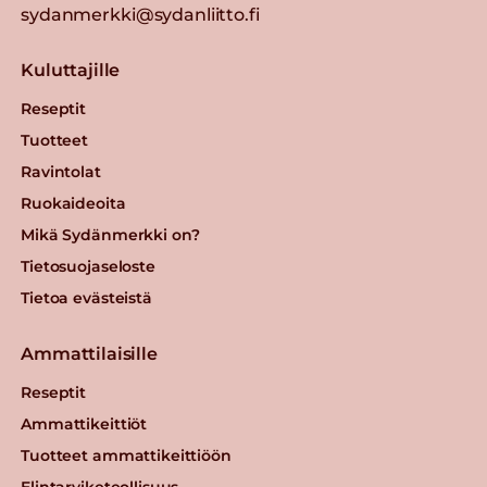
sydanmerkki@sydanliitto.fi
Kuluttajille
Reseptit
Tuotteet
Ravintolat
Ruokaideoita
Mikä Sydänmerkki on?
Tietosuojaseloste
Tietoa evästeistä
Ammattilaisille
Reseptit
Ammattikeittiöt
Tuotteet ammattikeittiöön