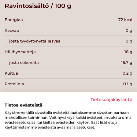
Ravintosisältö / 100 g
Energiaa
72 kcal
Rasvaa
0 g
josta tyydyttynyttä rasvaa
0 g
Hiilihydraatteja
18 g
josta sokereita
16.7 g
Kuitua
0.2 g
Proteiinia
0.1 g
Suolaa
0 g
Tietosuojakäytäntö
Tietoa evästeistä
Käytämme tällä sivustolla evästeitä taataksemme sivuston parhaan
mahdollisen toiminnan. Voit hyväksyä kaikki evästeet, muokata omia
evästeasetuksiasi tai kieltää evästeiden käytön. Saat lisätietoja
käyttämistämme evästeistä avaamalla asetukset.
Tulosta sivu
Jaa tuote