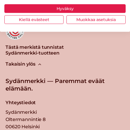
Hyväksy
Kiellä evästeet
Muokkaa asetuksia
Tästä merkistä tunnistat
Sydänmerkki-tuotteen
Takaisin ylös
Sydänmerkki — Paremmat eväät
elämään.
Yhteystiedot
Sydänmerkki
Oltermannintie 8
00620 Helsinki