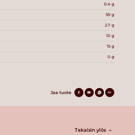
0.4 g
59 g
2.7 g
10 g
15 g
0 g
Jaa tuote
Takaisin ylös