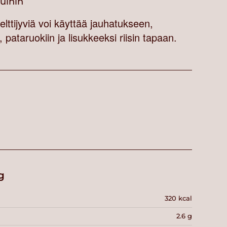
vuihin
lttijyviä voi käyttää jauhatukseen,
 pataruokiin ja lisukkeeksi riisin tapaan.
g
320 kcal
2.6 g