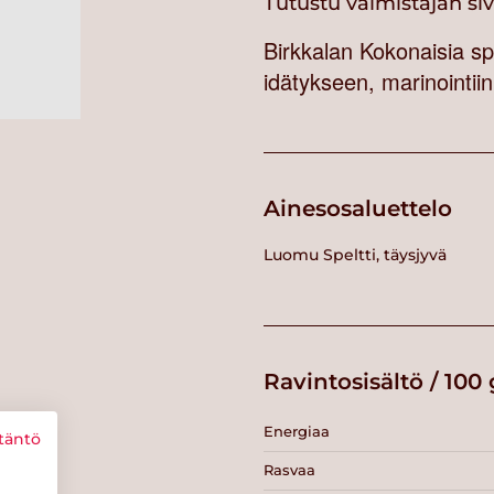
Tutustu valmistajan si
Birkkalan Kokonaisia spe
idätykseen, marinointiin,
Ainesosaluettelo
Luomu Speltti, täysjyvä
Ravintosisältö / 100 
Energiaa
täntö
Rasvaa