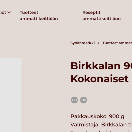
iöt
Tuotteet
Reseptit
ammattikeittiöön
ammattikeittiöön
Sydänmerkki
Tuotteet ammatt
Birkkalan 
Kokonaiset 
LU
HS
Pakkauskoko: 900 g
Valmistaja:
Birkkalan ti