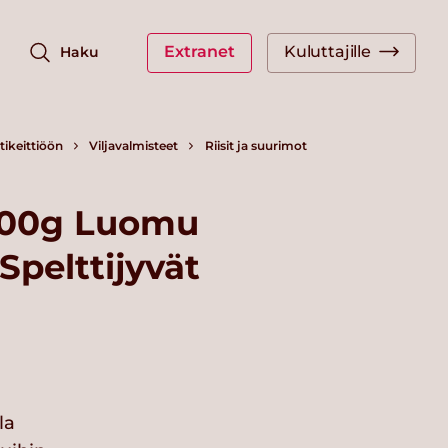
Extranet
Kuluttajille
Haku
ikeittiöön
Viljavalmisteet
Riisit ja suurimot
900g Luomu
Spelttijyvät
la