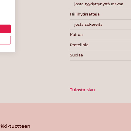
josta tyydyttynyttä rasvaa
Hiilihydraatteja
josta sokereita
Kuitua
Proteiinia
Suolaa
Tulosta sivu
kki-tuotteen