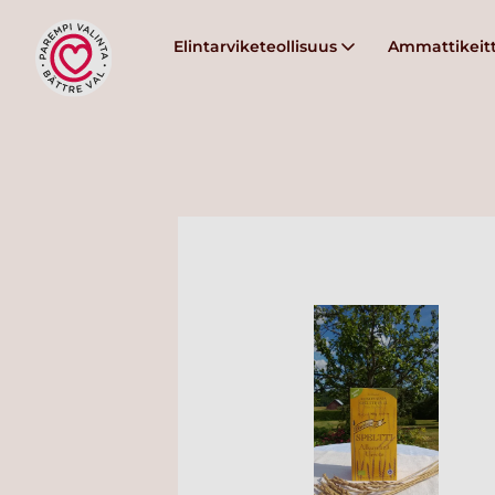
Elintarviketeollisuus
Ammattikeitt