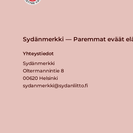
Sydänmerkki — Paremmat eväät el
Yhteystiedot
Sydänmerkki
Oltermannintie 8
00620 Helsinki
sydanmerkki@sydanliitto.fi