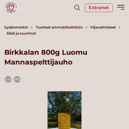
Extranet
Sydänmerkki
Tuotteet ammattikeittiöön
Viljavalmisteet
Riisit ja suurimot
Birkkalan 800g Luomu
Mannaspelttijauho
LU
HS