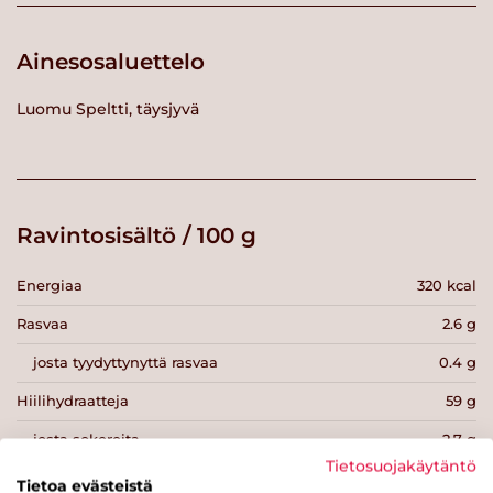
Ainesosaluettelo
Luomu Speltti, täysjyvä
Ravintosisältö / 100 g
Energiaa
320 kcal
Rasvaa
2.6 g
josta tyydyttynyttä rasvaa
0.4 g
Hiilihydraatteja
59 g
josta sokereita
2.7 g
Tietosuojakäytäntö
Kuitua
10 g
Tietoa evästeistä