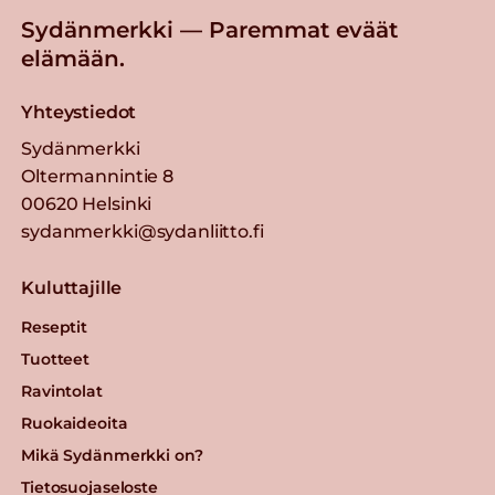
Sydänmerkki — Paremmat eväät
elämään.
Yhteystiedot
Sydänmerkki
Oltermannintie 8
00620 Helsinki
sydanmerkki@sydanliitto.fi
Kuluttajille
Reseptit
Tuotteet
Ravintolat
Ruokaideoita
Mikä Sydänmerkki on?
Tietosuojaseloste