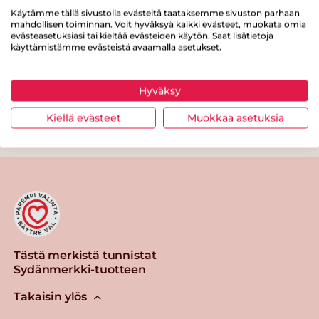
Käytämme tällä sivustolla evästeitä taataksemme sivuston parhaan
Proteiinia
15 g
mahdollisen toiminnan. Voit hyväksyä kaikki evästeet, muokata omia
evästeasetuksiasi tai kieltää evästeiden käytön. Saat lisätietoja
Suolaa
0 g
käyttämistämme evästeistä avaamalla asetukset.
Hyväksy
Kiellä evästeet
Muokkaa asetuksia
Tulosta sivu
Jaa tuote
Tästä merkistä tunnistat
Sydänmerkki-tuotteen
Takaisin ylös