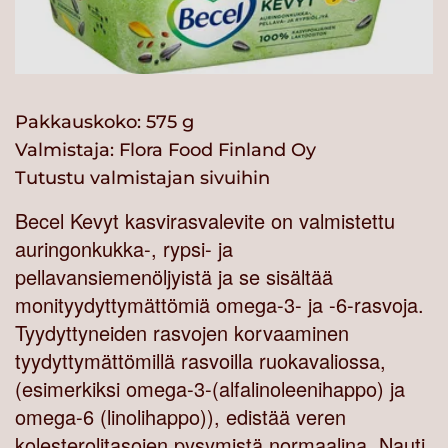
Pakkauskoko: 575 g
Valmistaja:
Flora Food Finland Oy
Tutustu valmistajan sivuihin
Becel Kevyt kasvirasvalevite on valmistettu
auringonkukka-, rypsi- ja
pellavansiemenöljyistä ja se sisältää
monityydyttymättömiä omega-3- ja -6-rasvoja.
Tyydyttyneiden rasvojen korvaaminen
tyydyttymättömillä rasvoilla ruokavaliossa,
(esimerkiksi omega-3-(alfalinoleenihappo) ja
omega-6 (linolihappo)), edistää veren
kolesterolitasojen pysymistä normaalina. Nauti