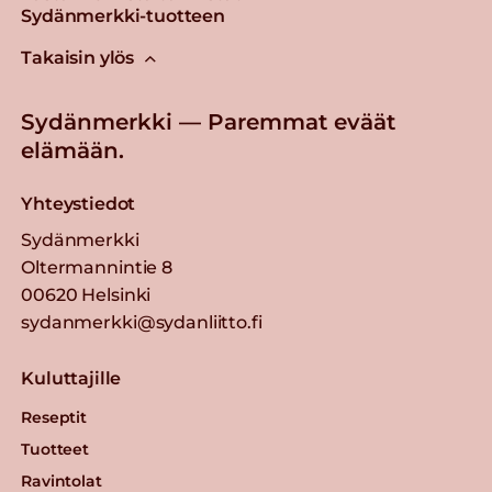
Sydänmerkki-tuotteen
Takaisin ylös
Sydänmerkki — Paremmat eväät
elämään.
Yhteystiedot
Sydänmerkki
Oltermannintie 8
00620 Helsinki
sydanmerkki@sydanliitto.fi
Kuluttajille
Reseptit
Tuotteet
Ravintolat