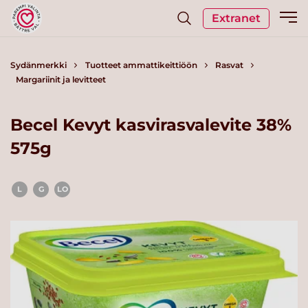
Extranet
Sydänmerkki
Tuotteet ammattikeittiöön
Rasvat
Margariinit ja levitteet
Becel Kevyt kasvirasvalevite 38%
575g
L
G
LO