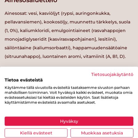
Ainesosaluettelo
Ainesosat: vesi, kasviöljyt (rypsi, auringonkukka,
pellavansiemen), kookosöljy, muunnettu tärkkelys, suola
(1, 0%), kaliumkloridi, emulgointiaineet (rasvahappojen
monojadiglyseridit [kasvirasvapohjainen], lesitiini),
säilöntäaine (kaliumsorbaatti), happamuudensäätöaine
(sitruunahappo), luontainen aromi, vitamiinit (A, B1, D).
Tietosuojakäytäntö
Tietoa evästeistä
Käytämme tällä sivustolla evästeitä taataksemme sivuston parhaan
Ravintosisältö / 100 g
mahdollisen toiminnan. Voit hyväksyä kaikki evästeet, muokata omia
evästeasetuksiasi tai kieltää evästeiden käytön. Saat lisätietoja
käyttämistämme evästeistä avaamalla asetukset.
Energiaa
348 kcal
Rasvaa
38 g
Hyväksy
josta tyydyttynyttä rasvaa
8.8 g
Kiellä evästeet
Muokkaa asetuksia