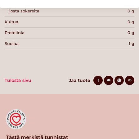
Hiilihydraatteja
1.1 g
josta sokereita
0 g
Kuitua
0 g
Proteiinia
0 g
Suolaa
1 g
Tulosta sivu
Jaa tuote
Tästä merkistä tunnistat