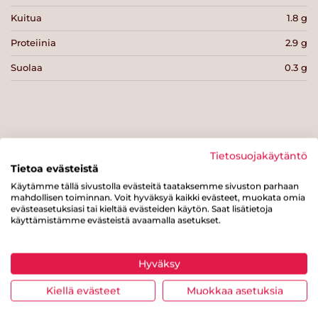
Kuitua
1.8 g
Proteiinia
2.9 g
Suolaa
0.3 g
Tulosta sivu
Jaa tuote
Tietosuojakäytäntö
Tietoa evästeistä
Käytämme tällä sivustolla evästeitä taataksemme sivuston parhaan
mahdollisen toiminnan. Voit hyväksyä kaikki evästeet, muokata omia
evästeasetuksiasi tai kieltää evästeiden käytön. Saat lisätietoja
käyttämistämme evästeistä avaamalla asetukset.
Hyväksy
Tästä merkistä tunnistat
Kiellä evästeet
Muokkaa asetuksia
Sydänmerkki-tuotteen