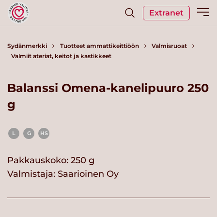
Extranet
Sydänmerkki
Tuotteet ammattikeittiöön
Valmisruoat
Valmiit ateriat, keitot ja kastikkeet
Balanssi Omena-kanelipuuro 250
g
L
G
HS
Pakkauskoko: 250 g
Valmistaja:
Saarioinen Oy