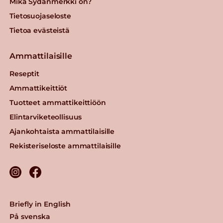
Mikä Sydänmerkki on?
Tietosuojaseloste
Tietoa evästeistä
Ammattilaisille
Reseptit
Ammattikeittiöt
Tuotteet ammattikeittiöön
Elintarviketeollisuus
Ajankohtaista ammattilaisille
Rekisteriseloste ammattilaisille
Briefly in English
På svenska