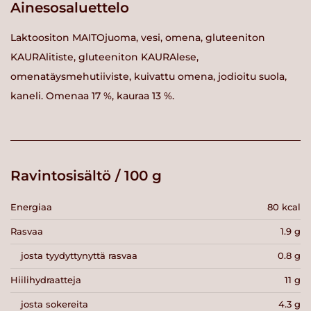
Ainesosaluettelo
Laktoositon MAITOjuoma, vesi, omena, gluteeniton
KAURAlitiste, gluteeniton KAURAlese,
omenatäysmehutiiviste, kuivattu omena, jodioitu suola,
kaneli. Omenaa 17 %, kauraa 13 %.
Ravintosisältö / 100 g
Energiaa
80 kcal
Rasvaa
1.9 g
josta tyydyttynyttä rasvaa
0.8 g
Hiilihydraatteja
11 g
josta sokereita
4.3 g