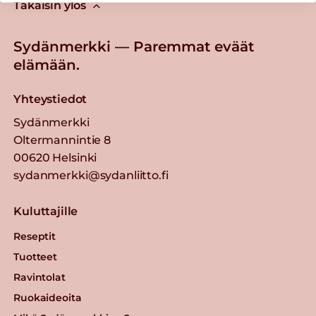
Takaisin ylös
Sydänmerkki — Paremmat eväät
elämään.
Yhteystiedot
Sydänmerkki
Oltermannintie 8
00620 Helsinki
sydanmerkki@sydanliitto.fi
Kuluttajille
Reseptit
Tuotteet
Ravintolat
Ruokaideoita