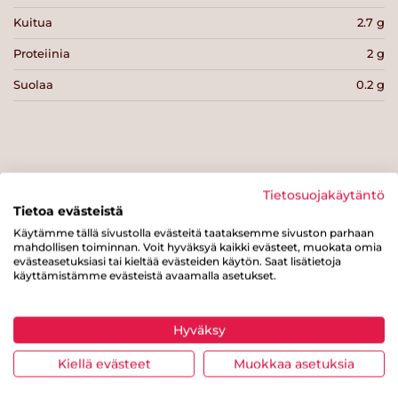
Kuitua
2.7 g
Proteiinia
2 g
Suolaa
0.2 g
Tulosta sivu
Jaa tuote
Tietosuojakäytäntö
Tietoa evästeistä
Käytämme tällä sivustolla evästeitä taataksemme sivuston parhaan
mahdollisen toiminnan. Voit hyväksyä kaikki evästeet, muokata omia
evästeasetuksiasi tai kieltää evästeiden käytön. Saat lisätietoja
käyttämistämme evästeistä avaamalla asetukset.
Hyväksy
Tästä merkistä tunnistat
Kiellä evästeet
Muokkaa asetuksia
Sydänmerkki-tuotteen