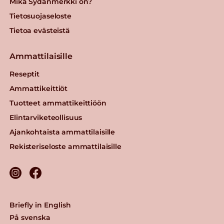
Mikä Sydänmerkki on?
Tietosuojaseloste
Tietoa evästeistä
Ammattilaisille
Reseptit
Ammattikeittiöt
Tuotteet ammattikeittiöön
Elintarviketeollisuus
Ajankohtaista ammattilaisille
Rekisteriseloste ammattilaisille
Briefly in English
På svenska