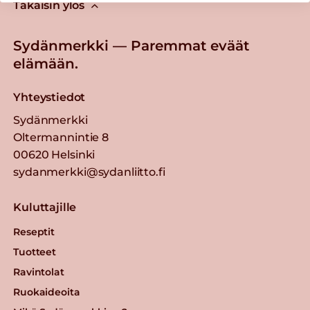
Takaisin ylös
Sydänmerkki — Paremmat eväät
elämään.
Yhteystiedot
Sydänmerkki
Oltermannintie 8
00620 Helsinki
sydanmerkki@sydanliitto.fi
Kuluttajille
Reseptit
Tuotteet
Ravintolat
Ruokaideoita