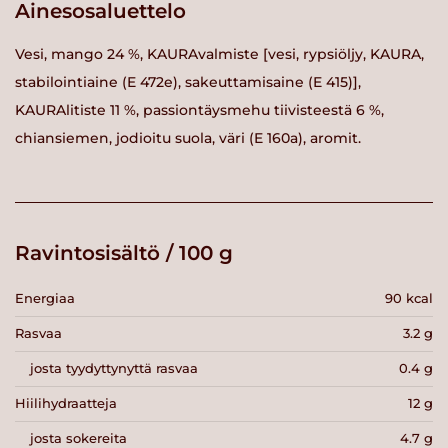
Ainesosaluettelo
Vesi, mango 24 %, KAURAvalmiste [vesi, rypsiöljy, KAURA,
stabilointiaine (E 472e), sakeuttamisaine (E 415)],
KAURAlitiste 11 %, passiontäysmehu tiivisteestä 6 %,
chiansiemen, jodioitu suola, väri (E 160a), aromit.
Ravintosisältö / 100 g
Energiaa
90 kcal
Rasvaa
3.2 g
josta tyydyttynyttä rasvaa
0.4 g
Hiilihydraatteja
12 g
josta sokereita
4.7 g