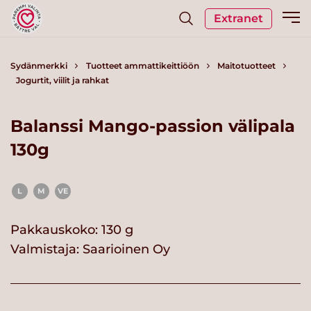
Extranet
Sydänmerkki
Tuotteet ammattikeittiöön
Maitotuotteet
Jogurtit, viilit ja rahkat
Balanssi Mango-passion välipala
130g
L
M
VE
Pakkauskoko: 130 g
Valmistaja:
Saarioinen Oy