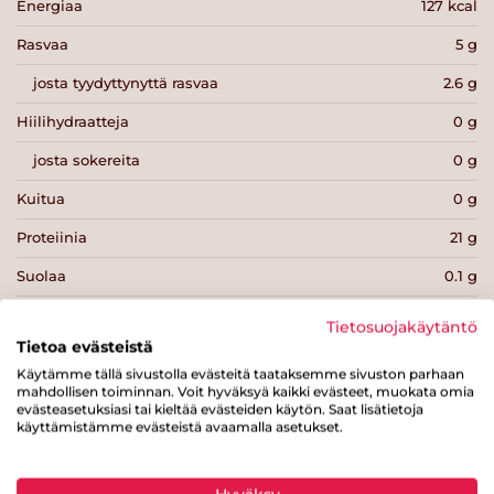
Energiaa
127 kcal
Rasvaa
5 g
josta tyydyttynyttä rasvaa
2.6 g
Hiilihydraatteja
0 g
josta sokereita
0 g
Kuitua
0 g
Proteiinia
21 g
Suolaa
0.1 g
Tietosuojakäytäntö
Tietoa evästeistä
Käytämme tällä sivustolla evästeitä taataksemme sivuston parhaan
mahdollisen toiminnan. Voit hyväksyä kaikki evästeet, muokata omia
Tulosta sivu
Jaa tuote
evästeasetuksiasi tai kieltää evästeiden käytön. Saat lisätietoja
käyttämistämme evästeistä avaamalla asetukset.