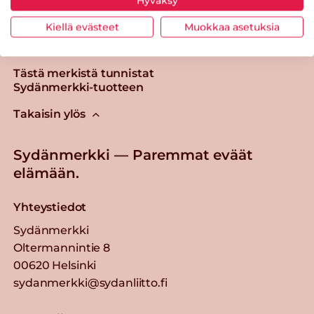
Hyväksy
Kiellä evästeet
Muokkaa asetuksia
Tästä merkistä tunnistat
Sydänmerkki-tuotteen
Takaisin ylös
Sydänmerkki — Paremmat eväät
elämään.
Yhteystiedot
Sydänmerkki
Oltermannintie 8
00620 Helsinki
sydanmerkki@sydanliitto.fi