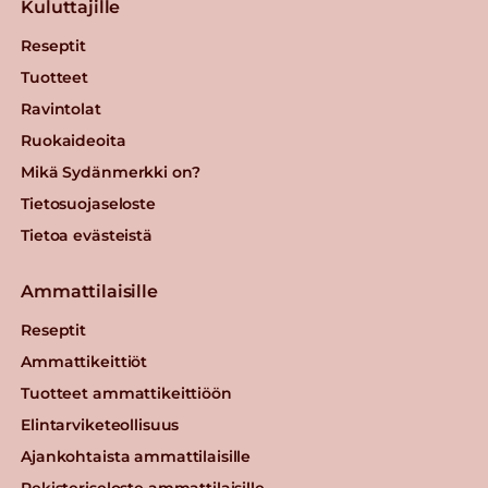
Kuluttajille
Reseptit
Tuotteet
Ravintolat
Ruokaideoita
Mikä Sydänmerkki on?
Tietosuojaseloste
Tietoa evästeistä
Ammattilaisille
Reseptit
Ammattikeittiöt
Tuotteet ammattikeittiöön
Elintarviketeollisuus
Ajankohtaista ammattilaisille
Rekisteriseloste ammattilaisille