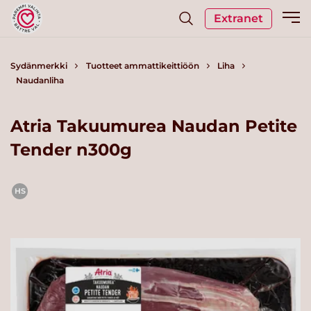
Extranet
Sydänmerkki
Tuotteet ammattikeittiöön
Liha
Naudanliha
Atria Takuumurea Naudan Petite
Tender n300g
HS