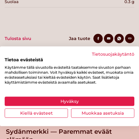
Suolaa
0.3 g
Tulosta sivu
Jaa tuote
Tietosuojakäytäntö
Tietoa evästeistä
Käytämme tällä sivustolla evästeitä taataksemme sivuston parhaan
mahdollisen toiminnan. Voit hyväksyä kaikki evästeet, muokata omia
evästeasetuksiasi tai kieltää evästeiden käytön. Saat lisätietoja
käyttämistämme evästeistä avaamalla asetukset.
Tästä merkistä tunnistat
Sydänmerkki-tuotteen
Hyväksy
Takaisin ylös
Kiellä evästeet
Muokkaa asetuksia
Sydänmerkki — Paremmat eväät