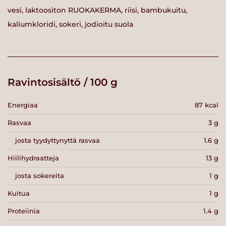
vesi, laktoositon RUOKAKERMA, riisi, bambukuitu,
kaliumkloridi, sokeri, jodioitu suola
Ravintosisältö / 100 g
Energiaa
87 kcal
Rasvaa
3 g
josta tyydyttynyttä rasvaa
1.6 g
Hiilihydraatteja
13 g
josta sokereita
1 g
Kuitua
1 g
Proteiinia
1.4 g