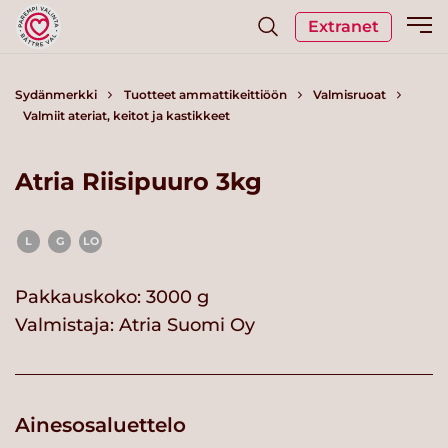
Extranet
Sydänmerkki
Tuotteet ammattikeittiöön
Valmisruoat
Valmiit ateriat, keitot ja kastikkeet
Atria Riisipuuro 3kg
L
G
LO
Pakkauskoko: 3000 g
Valmistaja:
Atria Suomi Oy
Ainesosaluettelo