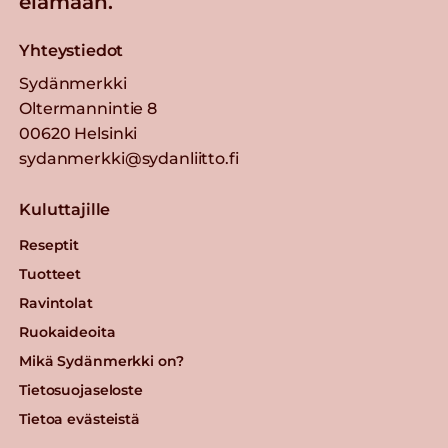
elämään.
Yhteystiedot
Sydänmerkki
Oltermannintie 8
00620 Helsinki
sydanmerkki@sydanliitto.fi
Kuluttajille
Reseptit
Tuotteet
Ravintolat
Ruokaideoita
Mikä Sydänmerkki on?
Tietosuojaseloste
Tietoa evästeistä