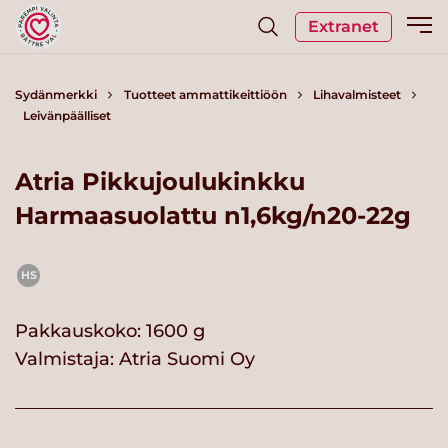
Extranet
Sydänmerkki
Tuotteet ammattikeittiöön
Lihavalmisteet
Leivänpäälliset
Atria Pikkujoulukinkku
Harmaasuolattu n1,6kg/n20-22g
HS
Pakkauskoko: 1600 g
Valmistaja:
Atria Suomi Oy