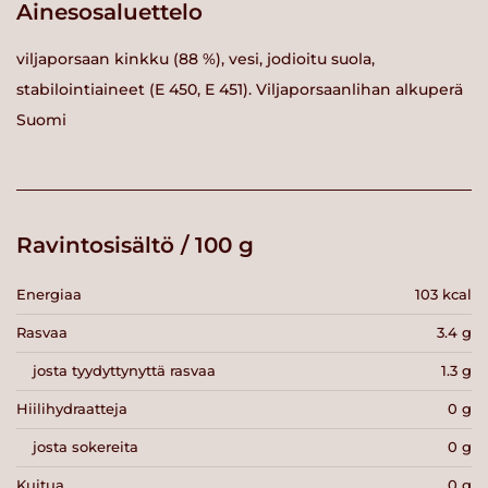
Ainesosaluettelo
viljaporsaan kinkku (88 %), vesi, jodioitu suola,
stabilointiaineet (E 450, E 451). Viljaporsaanlihan alkuperä
Suomi
Ravintosisältö / 100 g
Energiaa
103 kcal
Rasvaa
3.4 g
josta tyydyttynyttä rasvaa
1.3 g
Hiilihydraatteja
0 g
josta sokereita
0 g
Kuitua
0 g