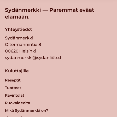
Sydänmerkki — Paremmat eväät
elämään.
Yhteystiedot
Sydänmerkki
Oltermannintie 8
00620 Helsinki
sydanmerkki@sydanliitto.fi
Kuluttajille
Reseptit
Tuotteet
Ravintolat
Ruokaideoita
Mikä Sydänmerkki on?