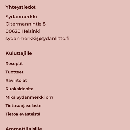
Yhteystiedot
Sydänmerkki
Oltermannintie 8
00620 Helsinki
sydanmerkki@sydanliitto.fi
Kuluttajille
Reseptit
Tuotteet
Ravintolat
Ruokaideoita
Mikä Sydänmerkki on?
Tietosuojaseloste
Tietoa evästeistä
Ammattilaisille