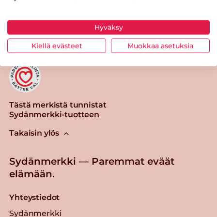
Tulosta sivu
Jaa tuote
Hyväksy
Kiellä evästeet
Muokkaa asetuksia
Tästä merkistä tunnistat
Sydänmerkki-tuotteen
Takaisin ylös
Sydänmerkki — Paremmat eväät
elämään.
Yhteystiedot
Sydänmerkki