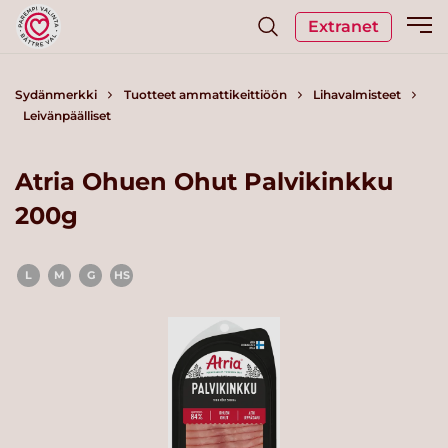
Extranet
Sydänmerkki
Tuotteet ammattikeittiöön
Lihavalmisteet
Leivänpäälliset
Atria Ohuen Ohut Palvikinkku
200g
L
M
G
HS