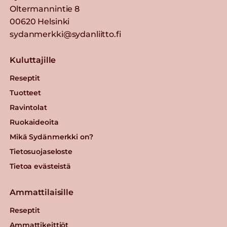
Oltermannintie 8
00620 Helsinki
sydanmerkki@sydanliitto.fi
Kuluttajille
Reseptit
Tuotteet
Ravintolat
Ruokaideoita
Mikä Sydänmerkki on?
Tietosuojaseloste
Tietoa evästeistä
Ammattilaisille
Reseptit
Ammattikeittiöt