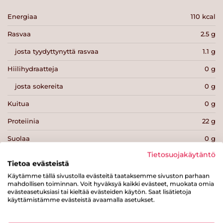
Energiaa
110 kcal
Rasvaa
2.5 g
josta tyydyttynyttä rasvaa
1.1 g
Hiilihydraatteja
0 g
josta sokereita
0 g
Kuitua
0 g
Proteiinia
22 g
Suolaa
0 g
Tietosuojakäytäntö
Tietoa evästeistä
Käytämme tällä sivustolla evästeitä taataksemme sivuston parhaan
mahdollisen toiminnan. Voit hyväksyä kaikki evästeet, muokata omia
evästeasetuksiasi tai kieltää evästeiden käytön. Saat lisätietoja
Tulosta sivu
Jaa tuote
käyttämistämme evästeistä avaamalla asetukset.