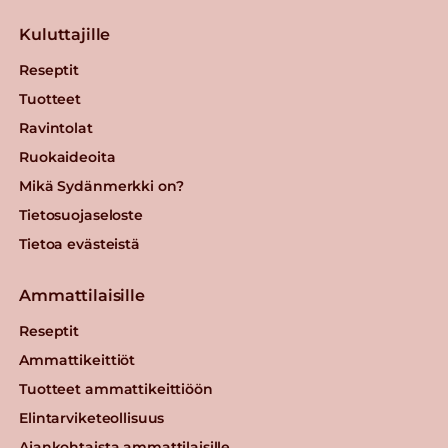
Kuluttajille
Reseptit
Tuotteet
Ravintolat
Ruokaideoita
Mikä Sydänmerkki on?
Tietosuojaseloste
Tietoa evästeistä
Ammattilaisille
Reseptit
Ammattikeittiöt
Tuotteet ammattikeittiöön
Elintarviketeollisuus
Ajankohtaista ammattilaisille