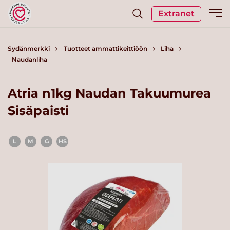
Extranet
Sydänmerkki
Tuotteet ammattikeittiöön
Liha
Naudanliha
Atria n1kg Naudan Takuumurea
Sisäpaisti
L
M
G
HS