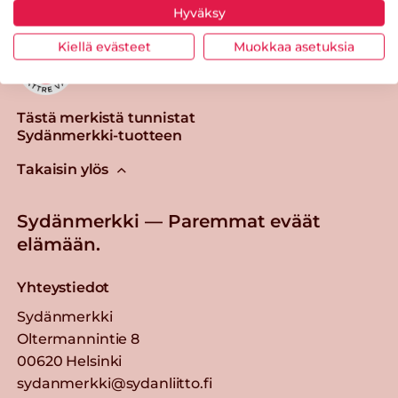
Hyväksy
Kiellä evästeet
Muokkaa asetuksia
Tästä merkistä tunnistat
Sydänmerkki-tuotteen
Takaisin ylös
Sydänmerkki — Paremmat eväät
elämään.
Yhteystiedot
Sydänmerkki
Oltermannintie 8
00620 Helsinki
sydanmerkki@sydanliitto.fi