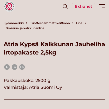
Extranet
Sydänmerkki
Tuotteet ammattikeittiöön
Liha
Broilerin- ja kalkkunanliha
Atria Kypsä Kalkkunan Jauheliha
irtopakaste 2,5kg
L
G
HS
Pakkauskoko: 2500 g
Valmistaja:
Atria Suomi Oy