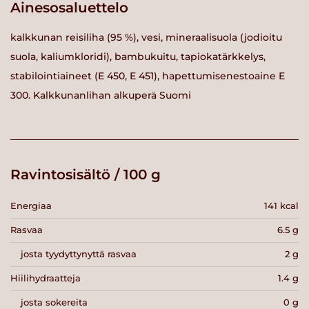
Ainesosaluettelo
kalkkunan reisiliha (95 %), vesi, mineraalisuola (jodioitu
suola, kaliumkloridi), bambukuitu, tapiokatärkkelys,
stabilointiaineet (E 450, E 451), hapettumisenestoaine E
300. Kalkkunanlihan alkuperä Suomi
Ravintosisältö / 100 g
Energiaa
141 kcal
Rasvaa
6.5 g
josta tyydyttynyttä rasvaa
2 g
Hiilihydraatteja
1.4 g
josta sokereita
0 g