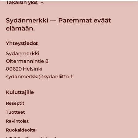
Takaisin ylös
Sydänmerkki — Paremmat eväät
elämään.
Yhteystiedot
Sydänmerkki
Oltermannintie 8
00620 Helsinki
sydanmerkki@sydanliitto.fi
Kuluttajille
Reseptit
Tuotteet
Ravintolat
Ruokaideoita