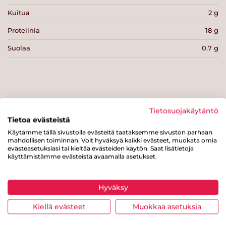
Kuitua
2 g
Proteiinia
18 g
Suolaa
0.7 g
Tulosta sivu
Jaa tuote
Tietosuojakäytäntö
Tietoa evästeistä
Käytämme tällä sivustolla evästeitä taataksemme sivuston parhaan
mahdollisen toiminnan. Voit hyväksyä kaikki evästeet, muokata omia
evästeasetuksiasi tai kieltää evästeiden käytön. Saat lisätietoja
käyttämistämme evästeistä avaamalla asetukset.
Hyväksy
Tästä merkistä tunnistat
Kiellä evästeet
Muokkaa asetuksia
Sydänmerkki-tuotteen