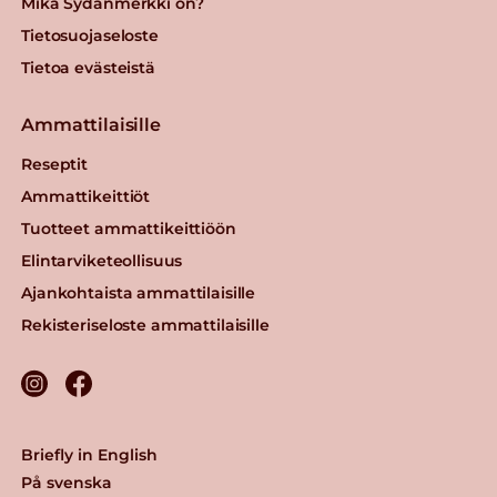
Mikä Sydänmerkki on?
Tietosuojaseloste
Tietoa evästeistä
Ammattilaisille
Reseptit
Ammattikeittiöt
Tuotteet ammattikeittiöön
Elintarviketeollisuus
Ajankohtaista ammattilaisille
Rekisteriseloste ammattilaisille
Briefly in English
På svenska