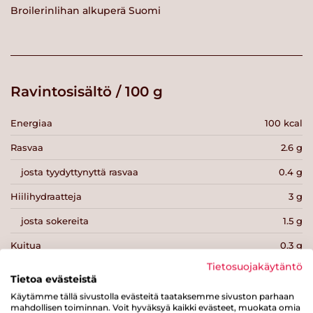
Broilerinlihan alkuperä Suomi
Ravintosisältö / 100 g
Energiaa
100 kcal
Rasvaa
2.6 g
josta tyydyttynyttä rasvaa
0.4 g
Hiilihydraatteja
3 g
josta sokereita
1.5 g
Kuitua
0.3 g
Tietosuojakäytäntö
Proteiinia
16 g
Tietoa evästeistä
Suolaa
0.9 g
Käytämme tällä sivustolla evästeitä taataksemme sivuston parhaan
mahdollisen toiminnan. Voit hyväksyä kaikki evästeet, muokata omia