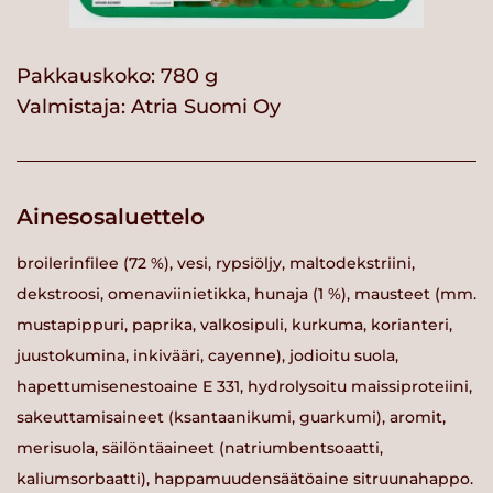
Pakkauskoko: 780 g
Valmistaja:
Atria Suomi Oy
Ainesosaluettelo
broilerinfilee (72 %), vesi, rypsiöljy, maltodekstriini,
dekstroosi, omenaviinietikka, hunaja (1 %), mausteet (mm.
mustapippuri, paprika, valkosipuli, kurkuma, korianteri,
juustokumina, inkivääri, cayenne), jodioitu suola,
hapettumisenestoaine E 331, hydrolysoitu maissiproteiini,
sakeuttamisaineet (ksantaanikumi, guarkumi), aromit,
merisuola, säilöntäaineet (natriumbentsoaatti,
kaliumsorbaatti), happamuudensäätöaine sitruunahappo.