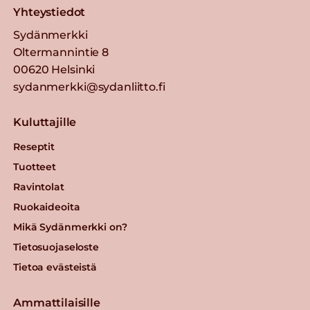
Yhteystiedot
Sydänmerkki
Oltermannintie 8
00620 Helsinki
sydanmerkki@sydanliitto.fi
Kuluttajille
Reseptit
Tuotteet
Ravintolat
Ruokaideoita
Mikä Sydänmerkki on?
Tietosuojaseloste
Tietoa evästeistä
Ammattilaisille