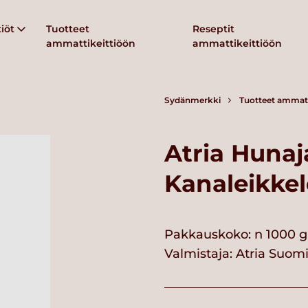
iöt
Tuotteet
Reseptit
ammattikeittiöön
ammattikeittiöön
Sydänmerkki
Tuotteet ammatt
Atria Huna
Kanaleikkel
Pakkauskoko: n 1000 g
Valmistaja:
Atria Suom