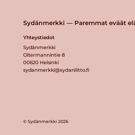
Sydänmerkki — Paremmat eväät el
Yhteystiedot
Sydänmerkki
Oltermannintie 8
00620 Helsinki
sydanmerkki@sydanliitto.fi
© Sydänmerkki 2026