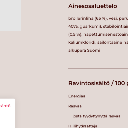
Ainesosaluettelo
broilerinliha (65 %), vesi, pe
407a, guarkumi), stabilointiai
(0,5 %), hapettumisenestoai
kaliumkloridi, säilöntäaine nat
alkuperä Suomi
Ravintosisältö / 100 
Energiaa
täntö
Rasvaa
josta tyydyttynyttä rasvaa
Hiilihydraatteja