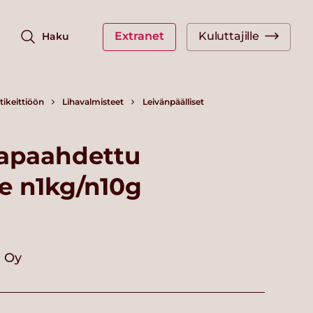
Extranet
Kuluttajille
Haku
ikeittiöön
Lihavalmisteet
Leivänpäälliset
japaahdettu
e n1kg/n10g
i Oy