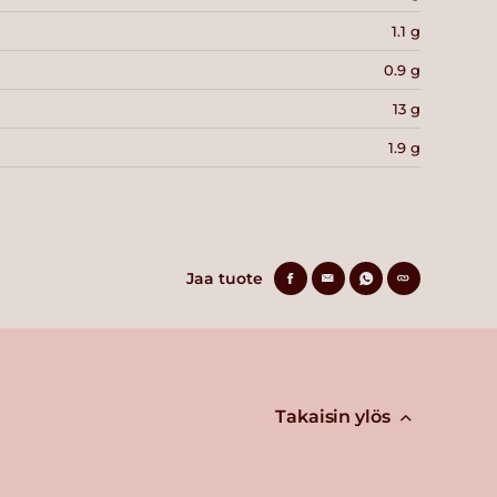
1.1 g
0.9 g
13 g
1.9 g
Jaa tuote
Takaisin ylös