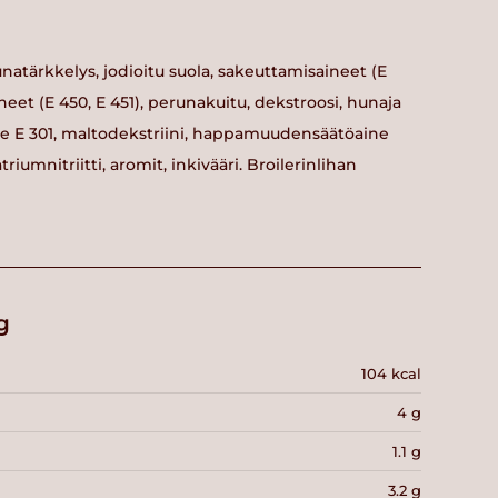
runatärkkelys, jodioitu suola, sakeuttamisaineet (E
neet (E 450, E 451), perunakuitu, dekstroosi, hunaja
ne E 301, maltodekstriini, happamuudensäätöaine
riumnitriitti, aromit, inkivääri. Broilerinlihan
g
104 kcal
4 g
1.1 g
3.2 g