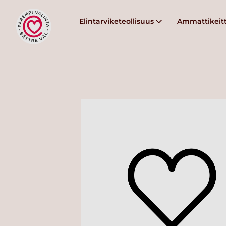
Elintarviketeollisuus
Ammattikeitt