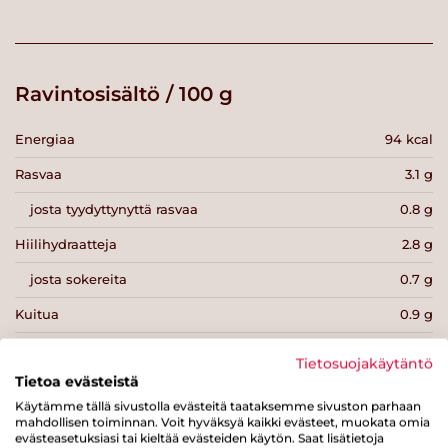
Ravintosisältö / 100 g
Energiaa
94 kcal
Rasvaa
3.1 g
josta tyydyttynyttä rasvaa
0.8 g
Hiilihydraatteja
2.8 g
josta sokereita
0.7 g
Kuitua
0.9 g
Proteiinia
13 g
Tietosuojakäytäntö
Tietoa evästeistä
Suolaa
1.9 g
Käytämme tällä sivustolla evästeitä taataksemme sivuston parhaan
mahdollisen toiminnan. Voit hyväksyä kaikki evästeet, muokata omia
evästeasetuksiasi tai kieltää evästeiden käytön. Saat lisätietoja