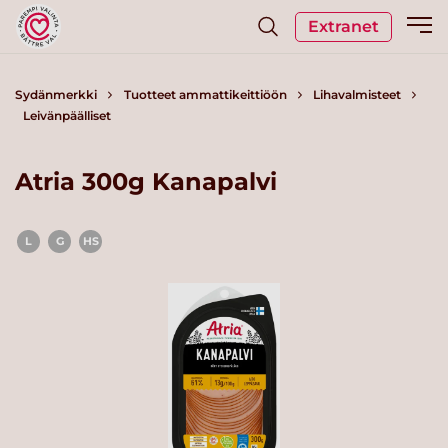
Extranet
Sydänmerkki
Tuotteet ammattikeittiöön
Lihavalmisteet
Leivänpäälliset
Atria 300g Kanapalvi
L
G
HS