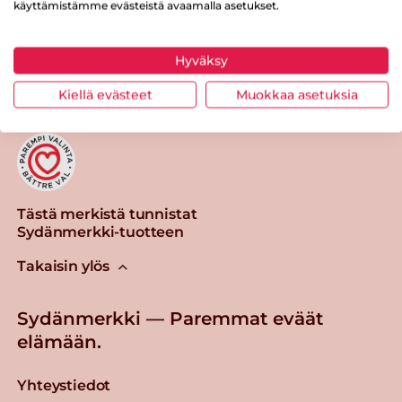
käyttämistämme evästeistä avaamalla asetukset.
Tulosta sivu
Jaa tuote
Hyväksy
Kiellä evästeet
Muokkaa asetuksia
Tästä merkistä tunnistat
Sydänmerkki-tuotteen
Takaisin ylös
Sydänmerkki — Paremmat eväät
elämään.
Yhteystiedot