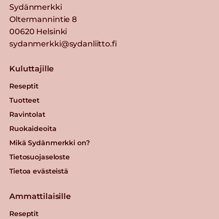
Sydänmerkki
Oltermannintie 8
00620 Helsinki
sydanmerkki@sydanliitto.fi
Kuluttajille
Reseptit
Tuotteet
Ravintolat
Ruokaideoita
Mikä Sydänmerkki on?
Tietosuojaseloste
Tietoa evästeistä
Ammattilaisille
Reseptit