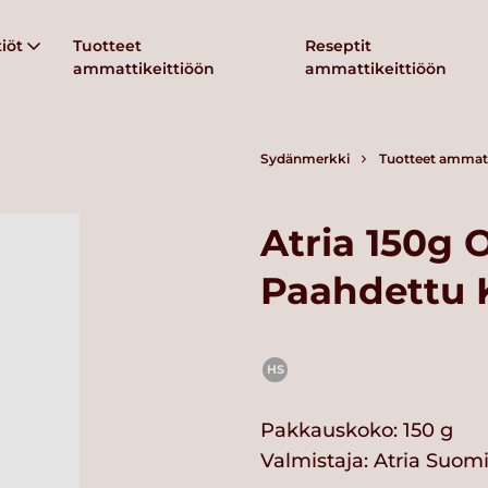
iöt
Tuotteet
Reseptit
ammattikeittiöön
ammattikeittiöön
Sydänmerkki
Tuotteet ammatt
Atria 150g
Paahdettu 
HS
Pakkauskoko: 150 g
Valmistaja:
Atria Suom