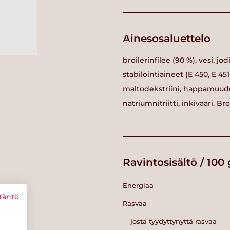
Ainesosaluettelo
broilerinfilee (90 %), vesi, j
stabilointiaineet (E 450, E 4
maltodekstriini, happamuuden
natriumnitriitti, inkivääri. B
Ravintosisältö / 100 
Energiaa
täntö
Rasvaa
josta tyydyttynyttä rasvaa