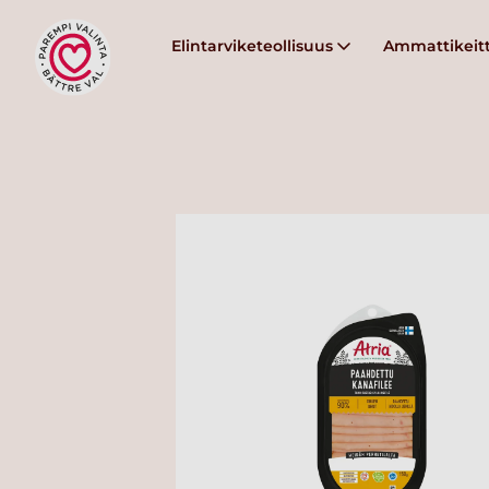
Elintarviketeollisuus
Ammattikeitt