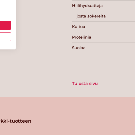
Hiilihydraatteja
josta sokereita
Kuitua
Proteiinia
Suolaa
Tulosta sivu
kki-tuotteen