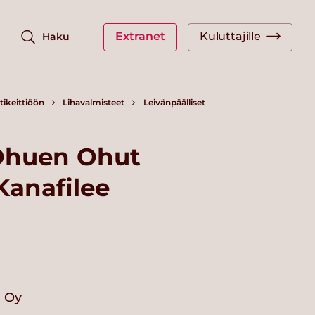
Extranet
Kuluttajille
Haku
ikeittiöön
Lihavalmisteet
Leivänpäälliset
 Ohuen Ohut
Kanafilee
i Oy