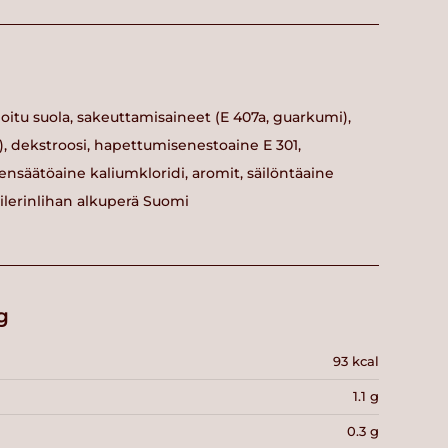
odioitu suola, sakeuttamisaineet (E 407a, guarkumi),
51), dekstroosi, hapettumisenestoaine E 301,
säätöaine kaliumkloridi, aromit, säilöntäaine
roilerinlihan alkuperä Suomi
g
93 kcal
1.1 g
0.3 g