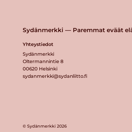
Sydänmerkki — Paremmat eväät el
Yhteystiedot
Sydänmerkki
Oltermannintie 8
00620 Helsinki
sydanmerkki@sydanliitto.fi
© Sydänmerkki 2026