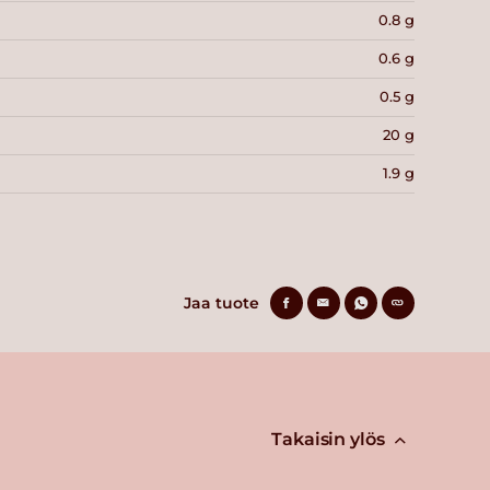
0.8 g
0.6 g
0.5 g
20 g
1.9 g
Jaa tuote
Takaisin ylös